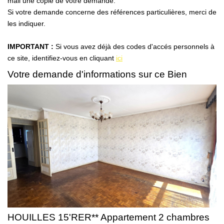
mail une copie de votre demande.
AFR IMMOBILIER Carrières-Sur-Seine
Si votre demande concerne des références particulières, merci de
AFR IMMOBILIER Chatou - Location | Gestion | Syndic
les indiquer.
AFR IMMOBILIER Chatou - Transaction
IMPORTANT :
Si vous avez déjà des codes d'accés personnels à
AFR IMMOBILIER Houilles
ce site, identifiez-vous en cliquant
ici
AFR IMMOBILIER Sartrouville
Votre demande d'informations sur ce Bien
CONTACT
HOUILLES 15'RER** Appartement 2 chambres