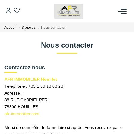
Accueil
3 pièces
Nous contacter
ACHETER
Nous contacter
LOUER
ESTIMER
Contactez-nous
AFR IMMOBILIER Houilles
FAIRE GÉRER
Téléphone :
+33 1 39 13 83 23
Adresse :
38 RUE GABRIEL PERI
NOS AGENCES
78800
HOUILLES
afr-immobilier.com
Qui Sommes Nous
AFR IMMOBILIER Bezons
Merci de compléter le formulaire ci-après. Vous recevrez par e-