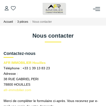
Accueil
3 pièces
Nous contacter
ACHETER
Nous contacter
LOUER
ESTIMER
Contactez-nous
AFR IMMOBILIER Houilles
FAIRE GÉRER
Téléphone :
+33 1 39 13 83 23
Adresse :
38 RUE GABRIEL PERI
NOS AGENCES
78800
HOUILLES
afr-immobilier.com
Qui Sommes Nous
AFR IMMOBILIER Bezons
Merci de compléter le formulaire ci-après. Vous recevrez par e-