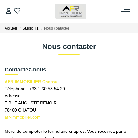
Accueil
Studio T1
Nous contacter
ACHETER
Nous contacter
LOUER
ESTIMER
Contactez-nous
AFR IMMOBILIER Chatou
FAIRE GÉRER
Téléphone :
+33 1 30 53 54 20
Adresse :
7 RUE AUGUSTE RENOIR
NOS AGENCES
78400
CHATOU
afr-immobilier.com
Qui Sommes Nous
AFR IMMOBILIER Bezons
Merci de compléter le formulaire ci-après. Vous recevrez par e-