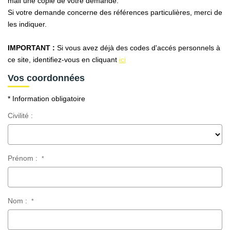
mail une copie de votre demande.
AFR IMMOBILIER Carrières-Sur-Seine
Si votre demande concerne des références particulières, merci de
AFR IMMOBILIER Chatou - Location | Gestion | Syndic
les indiquer.
AFR IMMOBILIER Chatou - Transaction
IMPORTANT :
Si vous avez déjà des codes d'accés personnels à
AFR IMMOBILIER Houilles
ce site, identifiez-vous en cliquant
ici
AFR IMMOBILIER Sartrouville
Vos coordonnées
* Information obligatoire
CONTACT
Civilité :
Prénom :
*
Nom :
*