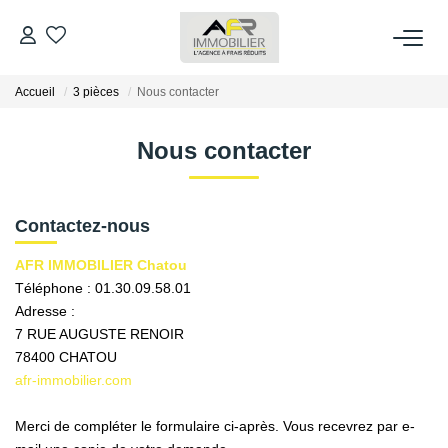
Accueil
3 pièces
Nous contacter
ACHETER
Nous contacter
LOUER
ESTIMER
Contactez-nous
AFR IMMOBILIER Chatou
FAIRE GÉRER
Téléphone :
01.30.09.58.01
Adresse :
7 RUE AUGUSTE RENOIR
NOS AGENCES
78400
CHATOU
afr-immobilier.com
Qui Sommes Nous
AFR IMMOBILIER Bezons
Merci de compléter le formulaire ci-après. Vous recevrez par e-