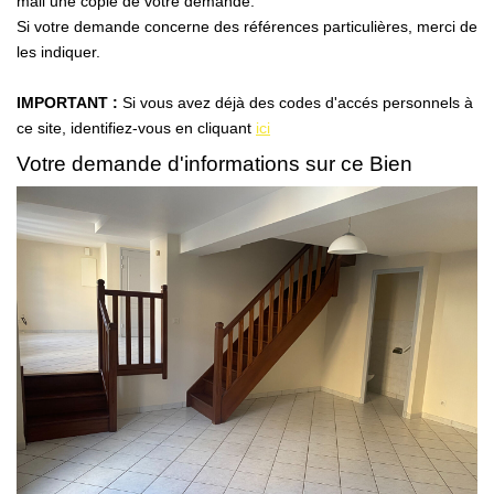
mail une copie de votre demande.
AFR IMMOBILIER Carrières-Sur-Seine
Si votre demande concerne des références particulières, merci de
AFR IMMOBILIER Chatou - Location | Gestion | Syndic
les indiquer.
AFR IMMOBILIER Chatou - Transaction
IMPORTANT :
Si vous avez déjà des codes d'accés personnels à
AFR IMMOBILIER Houilles
ce site, identifiez-vous en cliquant
ici
AFR IMMOBILIER Sartrouville
Votre demande d'informations sur ce Bien
CONTACT