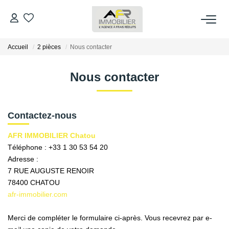
Accueil
2 pièces
Nous contacter
ACHETER
Nous contacter
LOUER
ESTIMER
Contactez-nous
AFR IMMOBILIER Chatou
FAIRE GÉRER
Téléphone :
+33 1 30 53 54 20
Adresse :
7 RUE AUGUSTE RENOIR
NOS AGENCES
78400
CHATOU
afr-immobilier.com
Qui Sommes Nous
AFR IMMOBILIER Bezons
Merci de compléter le formulaire ci-après. Vous recevrez par e-