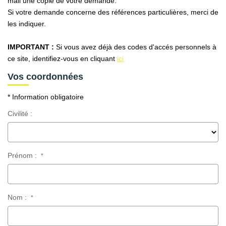
mail une copie de votre demande.
AFR IMMOBILIER Carrières-Sur-Seine
Si votre demande concerne des références particulières, merci de
AFR IMMOBILIER Chatou - Location | Gestion | Syndic
les indiquer.
AFR IMMOBILIER Chatou - Transaction
IMPORTANT :
Si vous avez déjà des codes d'accés personnels à
AFR IMMOBILIER Houilles
ce site, identifiez-vous en cliquant
ici
AFR IMMOBILIER Sartrouville
Vos coordonnées
* Information obligatoire
CONTACT
Civilité :
Prénom :
*
Nom :
*