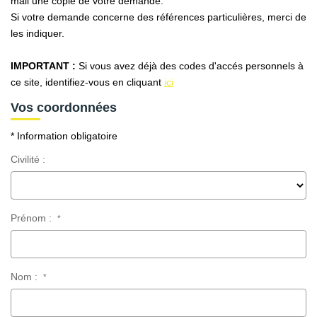
mail une copie de votre demande.
AFR IMMOBILIER Carrières-Sur-Seine
Si votre demande concerne des références particulières, merci de
AFR IMMOBILIER Chatou - Location | Gestion | Syndic
les indiquer.
AFR IMMOBILIER Chatou - Transaction
IMPORTANT :
Si vous avez déjà des codes d'accés personnels à
AFR IMMOBILIER Houilles
ce site, identifiez-vous en cliquant
ici
AFR IMMOBILIER Sartrouville
Vos coordonnées
* Information obligatoire
CONTACT
Civilité :
Prénom :
*
Nom :
*