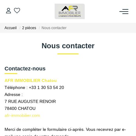
Accueil
2 pièces
Nous contacter
ACHETER
Nous contacter
LOUER
ESTIMER
Contactez-nous
AFR IMMOBILIER Chatou
FAIRE GÉRER
Téléphone :
+33 1 30 53 54 20
Adresse :
7 RUE AUGUSTE RENOIR
NOS AGENCES
78400
CHATOU
afr-immobilier.com
Qui Sommes Nous
AFR IMMOBILIER Bezons
Merci de compléter le formulaire ci-après. Vous recevrez par e-