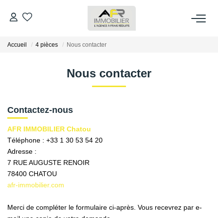
Accueil
4 pièces
Nous contacter
ACHETER
Nous contacter
LOUER
ESTIMER
Contactez-nous
AFR IMMOBILIER Chatou
FAIRE GÉRER
Téléphone :
+33 1 30 53 54 20
Adresse :
7 RUE AUGUSTE RENOIR
NOS AGENCES
78400
CHATOU
afr-immobilier.com
Qui Sommes Nous
AFR IMMOBILIER Bezons
Merci de compléter le formulaire ci-après. Vous recevrez par e-