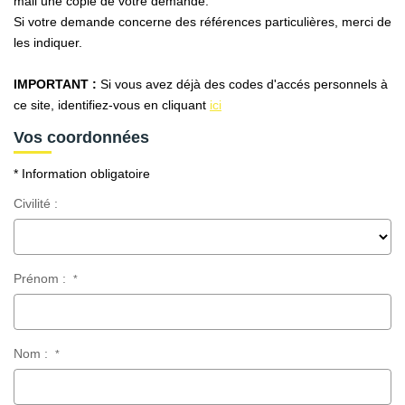
mail une copie de votre demande.
AFR IMMOBILIER Carrières-Sur-Seine
Si votre demande concerne des références particulières, merci de
AFR IMMOBILIER Chatou - Location | Gestion | Syndic
les indiquer.
AFR IMMOBILIER Chatou - Transaction
IMPORTANT :
Si vous avez déjà des codes d'accés personnels à
AFR IMMOBILIER Houilles
ce site, identifiez-vous en cliquant
ici
AFR IMMOBILIER Sartrouville
Vos coordonnées
* Information obligatoire
CONTACT
Civilité :
Prénom :
*
Nom :
*