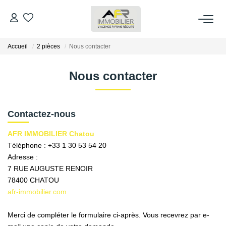
Accueil
2 pièces
Nous contacter
ACHETER
Nous contacter
LOUER
ESTIMER
Contactez-nous
AFR IMMOBILIER Chatou
FAIRE GÉRER
Téléphone :
+33 1 30 53 54 20
Adresse :
7 RUE AUGUSTE RENOIR
NOS AGENCES
78400
CHATOU
afr-immobilier.com
Qui Sommes Nous
AFR IMMOBILIER Bezons
Merci de compléter le formulaire ci-après. Vous recevrez par e-