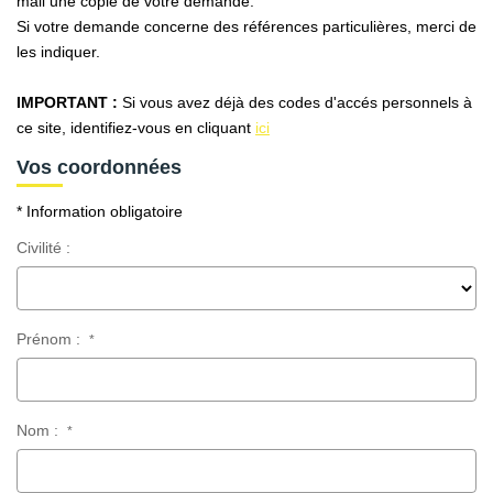
mail une copie de votre demande.
AFR IMMOBILIER Carrières-Sur-Seine
Si votre demande concerne des références particulières, merci de
AFR IMMOBILIER Chatou - Location | Gestion | Syndic
les indiquer.
AFR IMMOBILIER Chatou - Transaction
IMPORTANT :
Si vous avez déjà des codes d'accés personnels à
AFR IMMOBILIER Houilles
ce site, identifiez-vous en cliquant
ici
AFR IMMOBILIER Sartrouville
Vos coordonnées
* Information obligatoire
CONTACT
Civilité :
Prénom :
*
Nom :
*