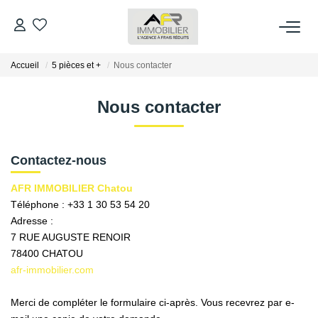
Accueil
5 pièces et +
Nous contacter
ACHETER
Nous contacter
LOUER
ESTIMER
Contactez-nous
AFR IMMOBILIER Chatou
FAIRE GÉRER
Téléphone :
+33 1 30 53 54 20
Adresse :
7 RUE AUGUSTE RENOIR
NOS AGENCES
78400
CHATOU
afr-immobilier.com
Qui Sommes Nous
AFR IMMOBILIER Bezons
Merci de compléter le formulaire ci-après. Vous recevrez par e-