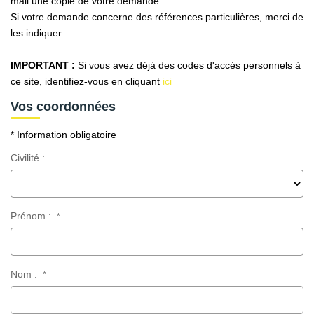
mail une copie de votre demande.
AFR IMMOBILIER Carrières-Sur-Seine
Si votre demande concerne des références particulières, merci de
AFR IMMOBILIER Chatou - Location | Gestion | Syndic
les indiquer.
AFR IMMOBILIER Chatou - Transaction
IMPORTANT :
Si vous avez déjà des codes d'accés personnels à
AFR IMMOBILIER Houilles
ce site, identifiez-vous en cliquant
ici
AFR IMMOBILIER Sartrouville
Vos coordonnées
* Information obligatoire
CONTACT
Civilité :
Prénom :
*
Nom :
*