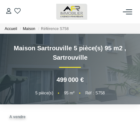
Accueil
Maison
Référence S758
ACHETER
Maison Sartrouville 5 pièce(s) 95 m2
,
LOUER
Sartrouville
ESTIMER
499 000 €
FAIRE GÉRER
5
pièce(s)
•
95
m²
•
Réf : S758
NOS AGENCES
A vendre
Qui Sommes Nous
AFR IMMOBILIER Bezons