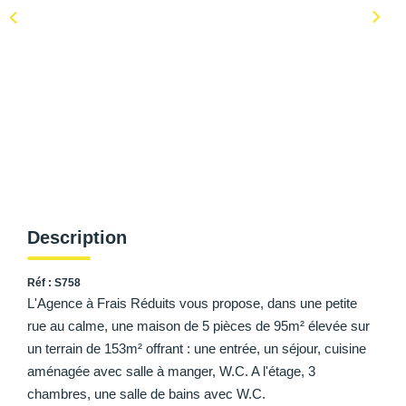
AFR IMMOBILIER Carrières-Sur-Seine
AFR IMMOBILIER Chatou - Location | Gestion | Syndic
AFR IMMOBILIER Chatou - Transaction
AFR IMMOBILIER Houilles
AFR IMMOBILIER Sartrouville
CONTACT
Description
Réf : S758
L'Agence à Frais Réduits vous propose, dans une petite
rue au calme, une maison de 5 pièces de 95m² élevée sur
un terrain de 153m² offrant : une entrée, un séjour, cuisine
aménagée avec salle à manger, W.C. A l'étage, 3
chambres, une salle de bains avec W.C.