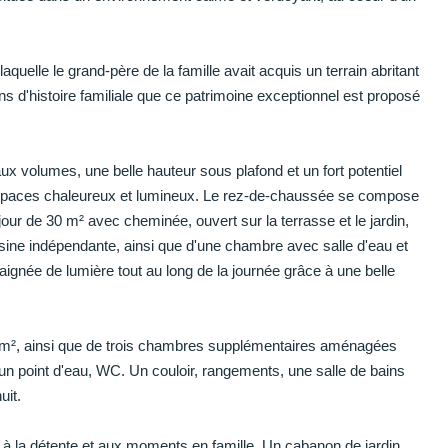
quelle le grand-père de la famille avait acquis un terrain abritant
s d'histoire familiale que ce patrimoine exceptionnel est proposé
x volumes, une belle hauteur sous plafond et un fort potentiel
espaces chaleureux et lumineux. Le rez-de-chaussée se compose
our de 30 m² avec cheminée, ouvert sur la terrasse et le jardin,
isine indépendante, ainsi que d'une chambre avec salle d'eau et
née de lumière tout au long de la journée grâce à une belle
5 m², ainsi que de trois chambres supplémentaires aménagées
n point d'eau, WC. Un couloir, rangements, une salle de bains
uit.
vite à la détente et aux moments en famille. Un cabanon de jardin