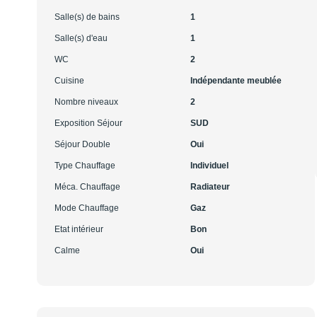
Salle(s) de bains
1
Salle(s) d'eau
1
WC
2
Cuisine
Indépendante meublée
Nombre niveaux
2
Exposition Séjour
SUD
Séjour Double
Oui
Type Chauffage
Individuel
Méca. Chauffage
Radiateur
Mode Chauffage
Gaz
Etat intérieur
Bon
Calme
Oui