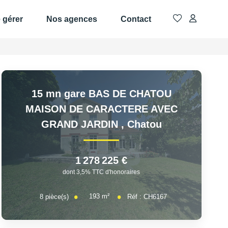
e gérer
Nos agences
Contact
15 mn gare BAS DE CHATOU
MAISON DE CARACTERE AVEC
GRAND JARDIN
,
Chatou
1 278 225 €
dont 3,5% TTC d'honoraires
193
m²
8
pièce(s)
Réf :
CH6167