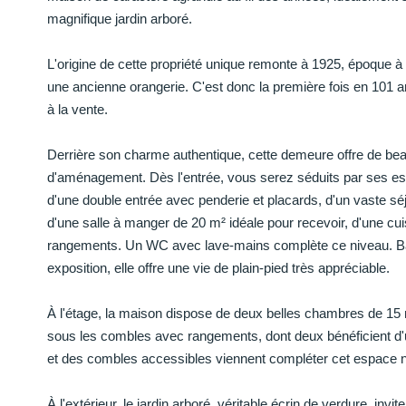
magnifique jardin arboré.
L'origine de cette propriété unique remonte à 1925, époque à la
une ancienne orangerie. C'est donc la première fois en 101 an
à la vente.
Derrière son charme authentique, cette demeure offre de beau
d'aménagement. Dès l'entrée, vous serez séduits par ses 
d'une double entrée avec penderie et placards, d'un vaste séj
d'une salle à manger de 20 m² idéale pour recevoir, d'une cu
rangements. Un WC avec lave-mains complète ce niveau. Baig
exposition, elle offre une vie de plain-pied très appréciable.
À l'étage, la maison dispose de deux belles chambres de 1
sous les combles avec rangements, dont deux bénéficient d'u
et des combles accessibles viennent compléter cet espace n
À l'extérieur, le jardin arboré, véritable écrin de verdure, in