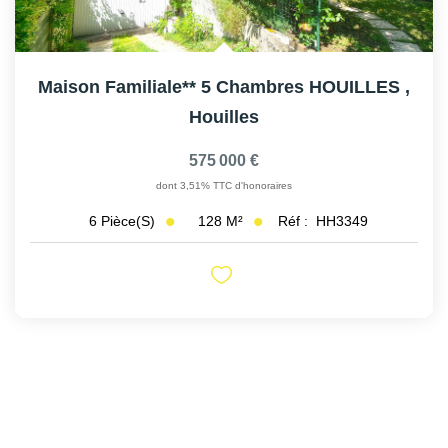
Maison Familiale** 5 Chambres HOUILLES
,
Houilles
575 000 €
dont 3,51% TTC d'honoraires
128
M²
Réf :
HH3349
6
Pièce(s)