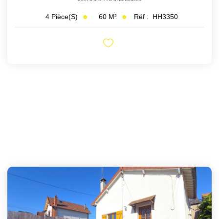
60
M²
Réf :
HH3350
4
Pièce(s)