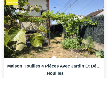
Exclusif
Maison Houilles 4 Pièces Avec Jardin Et Dépendances
,
Houilles
392 000 €
dont 3,43% TTC d'honoraires
68
M²
Réf :
HH3445
4
Pièce(s)