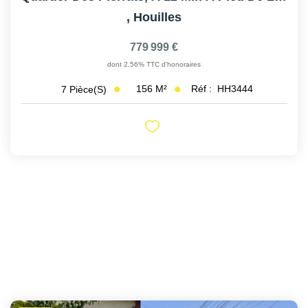
,
Houilles
779 999 €
dont 2,56% TTC d'honoraires
156
M²
Réf :
HH3444
7
Pièce(s)