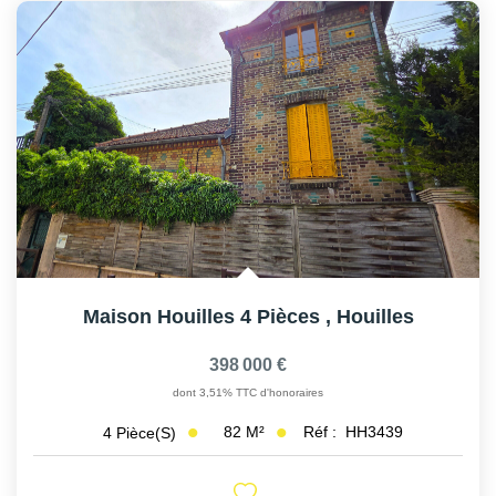
Maison Houilles 4 Pièces
,
Houilles
398 000 €
dont 3,51% TTC d'honoraires
82
M²
Réf :
HH3439
4
Pièce(s)