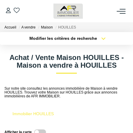
Accueil
A vendre
Maison
HOUILLES
ACHETER
Modifier les critères de recherche
Type de transaction
Localisation
LOUER
Acheter
Localisation
Achat / Vente Maison HOUILLES -
Type de bien
Sélectionnez...
Surface min
Maison a vendre à HOUILLES
ESTIMER
Plus de critères
Budget max
FAIRE GÉRER
Sur notre site consultez les annonces immobilière de Maison à vendre
HOUILLES. Trouvez votre Maison sur HOUILLES grâce aux annonces
Créer une alerte
immobilières de AFR IMMOBILIER.
NOS AGENCES
Immobilier HOUILLES
Qui Sommes Nous
AFR IMMOBILIER Bezons
Afficher la carte