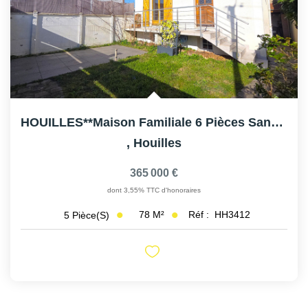
HOUILLES**Maison Familiale 6 Pièces Sans Travaux ? Jardin,...
,
Houilles
365 000 €
dont 3,55% TTC d'honoraires
78
M²
Réf :
HH3412
5
Pièce(s)