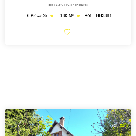
dont 3,2% TTC d'honoraires
130
M²
Réf :
HH3381
6
Pièce(s)