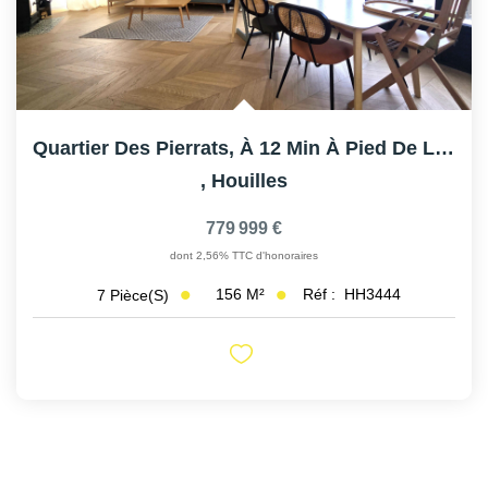
Quartier Des Pierrats, À 12 Min À Pied De La Gare.
,
Houilles
779 999 €
dont 2,56% TTC d'honoraires
156
M²
Réf :
HH3444
7
Pièce(s)