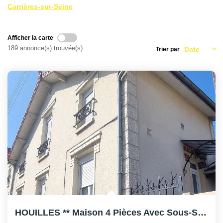
AFR IMMOBILIER Carrières-Sur-Seine
Carrières-sur-Seine
AFR IMMOBILIER Chatou - Location | Gestion | Syndic
AFR IMMOBILIER Chatou - Transaction
Afficher la carte
189 annonce(s) trouvée(s)
Trier par
AFR IMMOBILIER Houilles
AFR IMMOBILIER Sartrouville
CONTACT
HOUILLES ** Maison 4 Pièces Avec Sous-Sol Et Terrasse