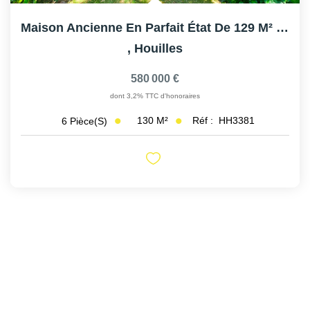
Maison Ancienne En Parfait État De 129 M² Sur Terrain De...
,
Houilles
580 000 €
dont 3,2% TTC d'honoraires
130
M²
Réf :
HH3381
6
Pièce(s)