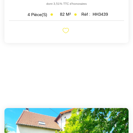
dont 3,51% TTC d'honoraires
82
M²
Réf :
HH3439
4
Pièce(s)