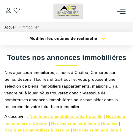
Accueil
Immobilier
ACHETER
Modifier les critères de recherche
Type de transaction
Localisation
LOUER
Acheter
Localisation
Toutes nos annonces immobilières
Type de bien
Sélectionnez...
Surface min
ESTIMER
Nos agences immobilières, situées à Chatou, Carrières-sur-
Plus de critères
Budget max
Seine, Bezons, Houilles et Sartrouville, vous proposent une
FAIRE GÉRER
sélection de biens immobiliers (appartements, maisons ...) à
Créer une alerte
vendre ou à louer. Vous trouverez donc ci-dessous de
nombreuses annonces immobilières pour vous aider dans la
NOS AGENCES
recherche de votre futur bien immobilier.
Qui Sommes Nous
À découvrir :
Nos biens immobiliers à Sartrouville
|
Nos biens
immobiliers à Chatou
|
Nos biens immobiliers à Houilles
|
AFR IMMOBILIER Bezons
Nos biens immobiliers à Bezons
|
Nos biens immobiliers à