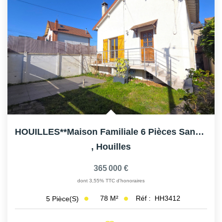
HOUILLES**Maison Familiale 6 Pièces Sans Travaux ? Jardin,...
,
Houilles
365 000 €
dont 3,55% TTC d'honoraires
78
M²
Réf :
HH3412
5
Pièce(s)