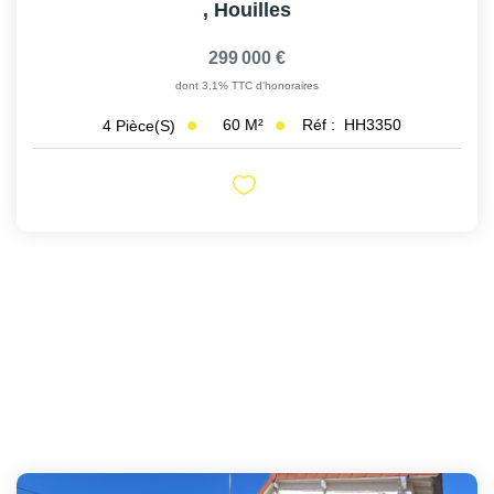
,
Houilles
299 000 €
dont 3,1% TTC d'honoraires
60
M²
Réf :
HH3350
4
Pièce(s)