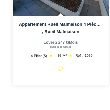
Appartement Rueil Malmaison 4 Pièce(s) 92 M2
,
Rueil Malmaison
Loyer 2 247 €/mois
charges comprises
93
M²
Réf :
1080
4
Pièce(s)