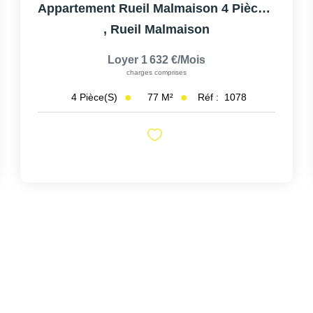
Appartement Rueil Malmaison 4 Pièce(s) 77 M2
,
Rueil Malmaison
Loyer 1 632 €/mois
charges comprises
77
M²
Réf :
1078
4
Pièce(s)