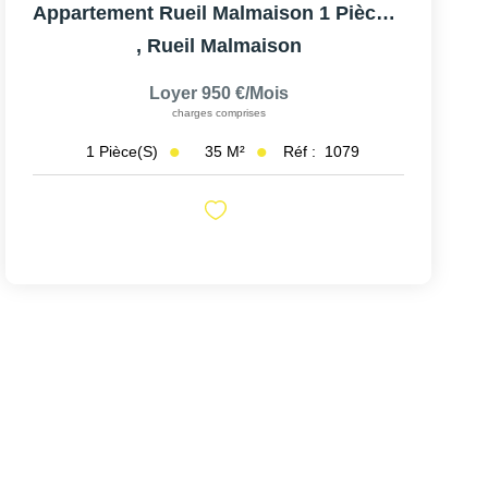
Appartement Rueil Malmaison 1 Pièce(s) 35 M2
,
Rueil Malmaison
Loyer 950 €/mois
charges comprises
35
M²
Réf :
1079
1
Pièce(s)