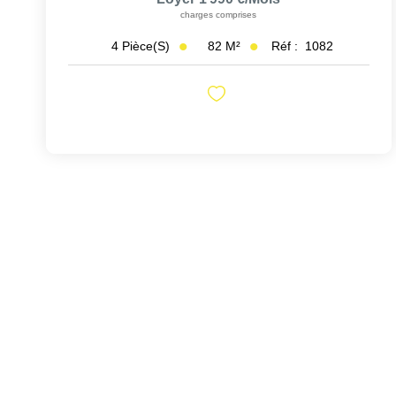
charges comprises
82
M²
Réf :
1082
4
Pièce(s)