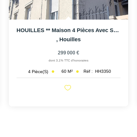
HOUILLES ** Maison 4 Pièces Avec Sous-Sol Et Terrasse
,
Houilles
299 000 €
dont 3,1% TTC d'honoraires
60
M²
Réf :
HH3350
4
Pièce(s)