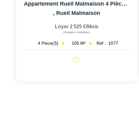
Appartement Rueil Malmaison 4 Pièce(s) 105 M2
,
Rueil Malmaison
Loyer 2 525 €/mois
charges comprises
105
M²
Réf :
1077
4
Pièce(s)