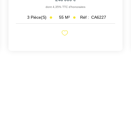
dont 4,35% TTC d'honoraires
55
M²
Réf :
CA6227
3
Pièce(s)