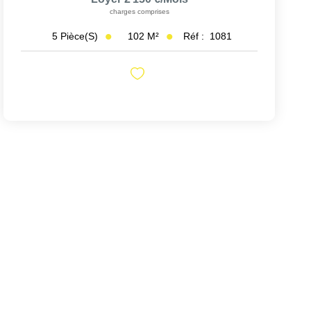
charges comprises
102
M²
Réf :
1081
5
Pièce(s)