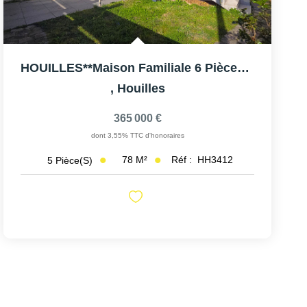
HOUILLES**Maison Familiale 6 Pièces Sans Travaux ? Jardin,...
,
Houilles
365 000 €
dont 3,55% TTC d'honoraires
78
M²
Réf :
HH3412
5
Pièce(s)