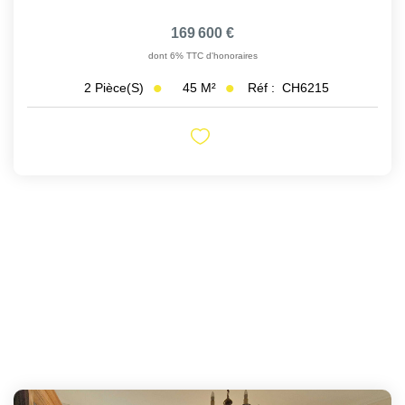
169 600 €
dont 6% TTC d'honoraires
45
M²
Réf :
CH6215
2
Pièce(s)