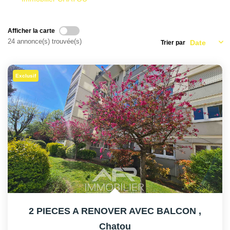
AFR IMMOBILIER Carrières-Sur-Seine
AFR IMMOBILIER Chatou - Location | Gestion | Syndic
Afficher la carte
AFR IMMOBILIER Chatou - Transaction
24 annonce(s) trouvée(s)
Trier par
AFR IMMOBILIER Houilles
AFR IMMOBILIER Sartrouville
Exclusif
CONTACT
2 PIECES A RENOVER AVEC BALCON
,
Chatou