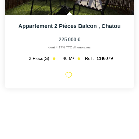
Appartement 2 Pièces Balcon
,
Chatou
225 000 €
dont 4,17% TTC d'honoraires
46
M²
Réf :
CH6079
2
Pièce(s)