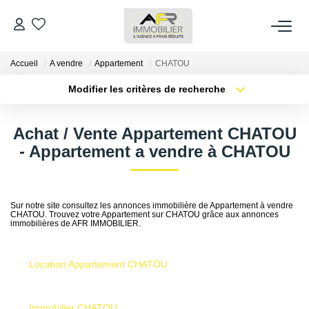
Accueil
A vendre
Appartement
CHATOU
ACHETER
Modifier les critères de recherche
Type de transaction
Localisation
LOUER
Acheter
Localisation
Achat / Vente Appartement CHATOU
Type de bien
Sélectionnez...
Surface min
- Appartement a vendre à CHATOU
ESTIMER
Plus de critères
Budget max
FAIRE GÉRER
Sur notre site consultez les annonces immobilière de Appartement à vendre
CHATOU. Trouvez votre Appartement sur CHATOU grâce aux annonces
Créer une alerte
immobilières de AFR IMMOBILIER.
NOS AGENCES
Location Appartement CHATOU
Qui Sommes Nous
AFR IMMOBILIER Bezons
Immobilier CHATOU