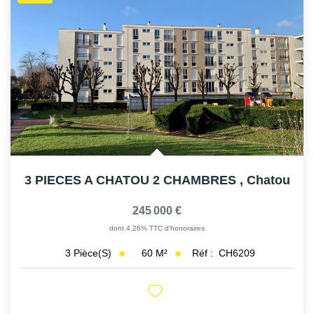
3 PIECES A CHATOU 2 CHAMBRES
,
Chatou
245 000 €
dont 4,26% TTC d'honoraires
60
M²
Réf :
CH6209
3
Pièce(s)