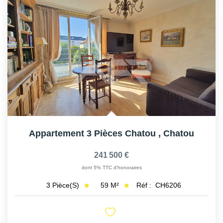
Appartement 3 Pièces Chatou
,
Chatou
241 500 €
dont 5% TTC d'honoraires
59
M²
Réf :
CH6206
3
Pièce(s)