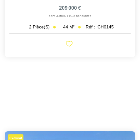
209 000 €
dont 3,98% TTC d'honoraires
44
M²
Réf :
CH6145
2
Pièce(s)
Exclusif