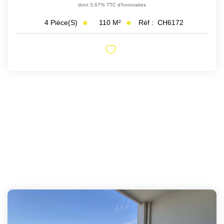
dont 3,67% TTC d'honoraires
110
M²
Réf :
CH6172
4
Pièce(s)