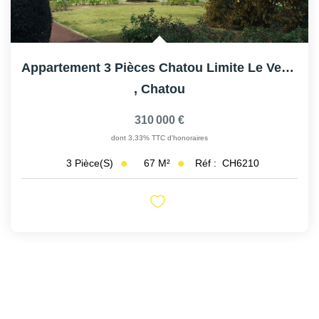
Appartement 3 Pièces Chatou Limite Le Vesinet
,
Chatou
310 000 €
dont 3,33% TTC d'honoraires
67
M²
Réf :
CH6210
3
Pièce(s)