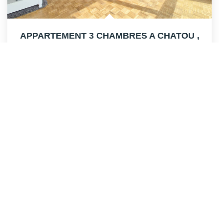
APPARTEMENT 3 CHAMBRES A CHATOU
,
Chatou
315 000 €
dont 3,69% TTC d'honoraires
80
M²
Réf :
CH6007
4
Pièce(s)