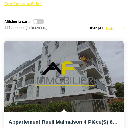
AFR IMMOBILIER Carrières-Sur-Seine
Carrières-sur-Seine
AFR IMMOBILIER Chatou - Location | Gestion | Syndic
AFR IMMOBILIER Chatou - Transaction
Afficher la carte
194 annonce(s) trouvée(s)
Trier par
AFR IMMOBILIER Houilles
AFR IMMOBILIER Sartrouville
CONTACT
Appartement Rueil Malmaison 4 Pièce(s) 82 M2