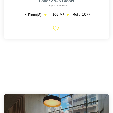
Loyer 2 525 €/mois
charges comprises
105
M²
Réf :
1077
4
Pièce(s)