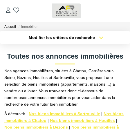
Accueil
Immobilier
ACHETER
Modifier les critères de recherche
Type de transaction
Localisation
LOUER
Acheter
Localisation
Toutes nos annonces immobilières
Type de bien
Sélectionnez...
Surface min
ESTIMER
Nos agences immobilières, situées à Chatou, Carrières-sur-
Plus de critères
Budget max
Seine, Bezons, Houilles et Sartrouville, vous proposent une
FAIRE GÉRER
sélection de biens immobiliers (appartements, maisons ...) à
Créer une alerte
vendre ou à louer. Vous trouverez donc ci-dessous de
nombreuses annonces immobilières pour vous aider dans la
NOS AGENCES
recherche de votre futur bien immobilier.
Qui Sommes Nous
À découvrir :
Nos biens immobiliers à Sartrouville
|
Nos biens
immobiliers à Chatou
|
Nos biens immobiliers à Houilles
|
AFR IMMOBILIER Bezons
Nos biens immobiliers à Bezons
|
Nos biens immobiliers à