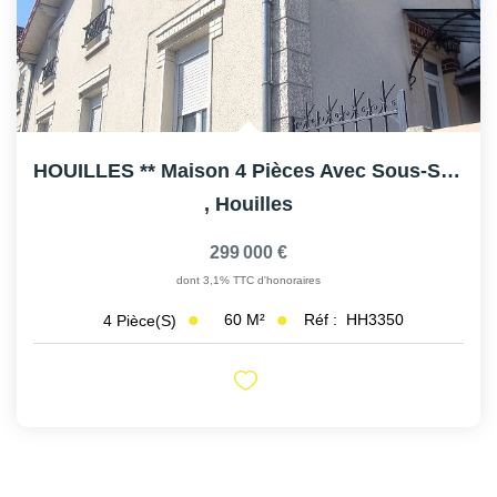
HOUILLES ** Maison 4 Pièces Avec Sous-Sol Et Terrasse
,
Houilles
299 000 €
dont 3,1% TTC d'honoraires
60
M²
Réf :
HH3350
4
Pièce(s)