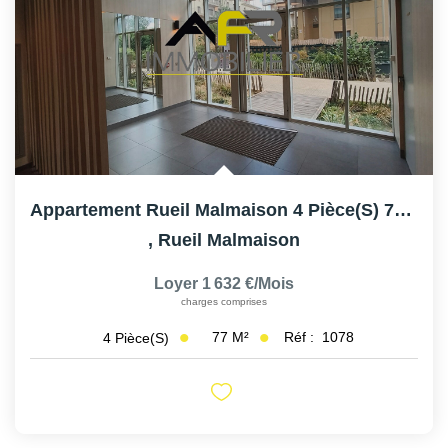
Appartement Rueil Malmaison 4 Pièce(s) 77 M2
,
Rueil Malmaison
Loyer 1 632 €/mois
charges comprises
77
M²
Réf :
1078
4
Pièce(s)