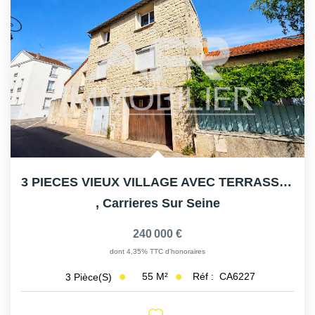
3 PIECES VIEUX VILLAGE AVEC TERRASSE ET BOX
,
Carrieres Sur Seine
240 000 €
dont 4,35% TTC d'honoraires
55
M²
Réf :
CA6227
3
Pièce(s)