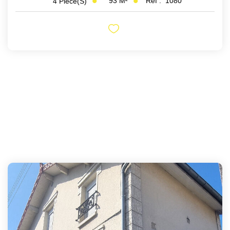
93
M²
Réf :
1080
4
Pièce(s)