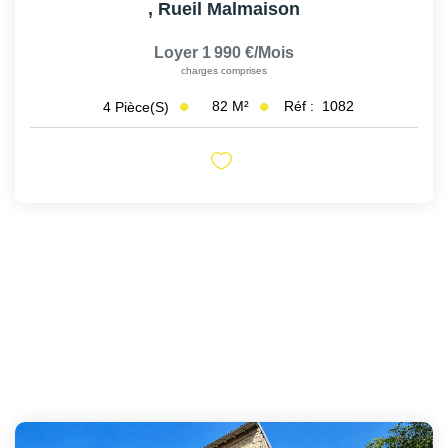
,
Rueil Malmaison
Loyer 1 990 €/mois
charges comprises
82
M²
Réf :
1082
4
Pièce(s)