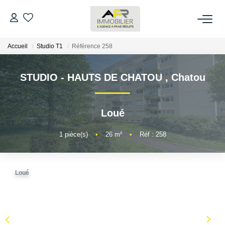
Accueil
Studio T1
Référence 258
ACHETER
STUDIO - HAUTS DE CHATOU
,
Chatou
LOUER
ESTIMER
Loué
1
pièce(s)
•
26
m²
•
Réf : 258
FAIRE GÉRER
NOS AGENCES
Loué
Qui Sommes Nous
AFR IMMOBILIER Bezons