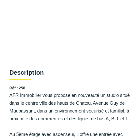
AFR IMMOBILIER Carrières-Sur-Seine
AFR IMMOBILIER Chatou - Location | Gestion | Syndic
AFR IMMOBILIER Chatou - Transaction
AFR IMMOBILIER Houilles
AFR IMMOBILIER Sartrouville
CONTACT
Description
Réf : 258
AFR Immobilier vous propose en nouveauté un studio situé
dans le centre ville des hauts de Chatou, Avenue Guy de
Maupassant, dans un environnement sécurisé et familial, à
proximité des commerces et des lignes de bus A, B, L et T.
Au 5ème étage avec ascenseur, il offre une entrée avec