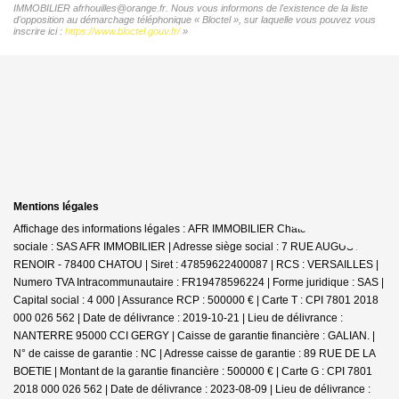
IMMOBILIER afrhouilles@orange.fr. Nous vous informons de l'existence de la liste
d'opposition au démarchage téléphonique « Bloctel », sur laquelle vous pouvez vous
inscrire ici :
https://www.bloctel.gouv.fr/
»
Mentions légales
Affichage des informations légales : AFR IMMOBILIER Chatou | Raison
sociale : SAS AFR IMMOBILIER | Adresse siège social : 7 RUE AUGUSTE
RENOIR - 78400 CHATOU | Siret : 47859622400087 | RCS : VERSAILLES |
Numero TVA Intracommunautaire : FR19478596224 | Forme juridique : SAS |
Capital social : 4 000 | Assurance RCP : 500000 € |
Carte T : CPI 7801 2018
000 026 562 | Date de délivrance : 2019-10-21 | Lieu de délivrance :
NANTERRE 95000 CCI GERGY | Caisse de garantie financière : GALIAN. |
N° de caisse de garantie : NC | Adresse caisse de garantie : 89 RUE DE LA
BOETIE | Montant de la garantie financière : 500000 € | Carte G : CPI 7801
2018 000 026 562 | Date de délivrance : 2023-08-09 | Lieu de délivrance :