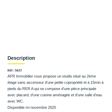
AFR IMMOBILIER Chatou - Location | Gestion | Syndic
AFR IMMOBILIER Chatou - Transaction
AFR IMMOBILIER Houilles
AFR IMMOBILIER Sartrouville
CONTACT
Description
Réf : 5637
AFR Immobilier vous propose un studio situé au 2ème
étage sans ascenseur d'une petite copropriété et à 15min à
pieds du RER A qui se compose d'une pièce principale
avec placard, d'une cuisine aménagée et d'une salle d'eau
avec WC.
Disponible mi novembre 2025