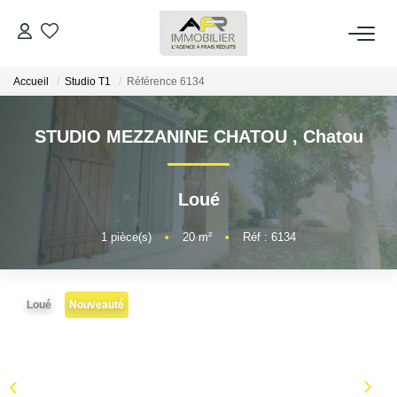
Accueil
Studio T1
Référence 6134
ACHETER
STUDIO MEZZANINE CHATOU
,
Chatou
LOUER
ESTIMER
Loué
1
pièce(s)
•
20
m²
•
Réf : 6134
FAIRE GÉRER
NOS AGENCES
Loué
Nouveauté
Qui Sommes Nous
AFR IMMOBILIER Bezons