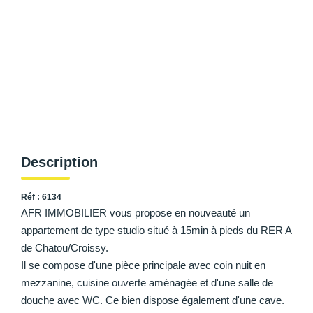
AFR IMMOBILIER Carrières-Sur-Seine
AFR IMMOBILIER Chatou - Location | Gestion | Syndic
AFR IMMOBILIER Chatou - Transaction
AFR IMMOBILIER Houilles
AFR IMMOBILIER Sartrouville
CONTACT
Description
Réf : 6134
AFR IMMOBILIER vous propose en nouveauté un
appartement de type studio situé à 15min à pieds du RER A
de Chatou/Croissy.
Il se compose d'une pièce principale avec coin nuit en
mezzanine, cuisine ouverte aménagée et d'une salle de
douche avec WC. Ce bien dispose également d'une cave.