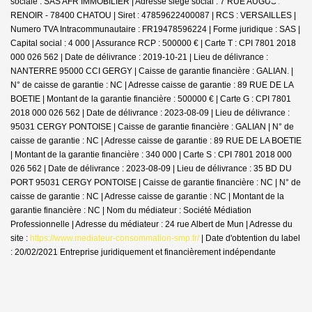
sociale : SAS AFR IMMOBILIER | Adresse siège social : 7 RUE AUGUSTE
RENOIR - 78400 CHATOU | Siret : 47859622400087 | RCS : VERSAILLES |
Numero TVA Intracommunautaire : FR19478596224 | Forme juridique : SAS |
Capital social : 4 000 | Assurance RCP : 500000 € |
Carte T : CPI 7801 2018
000 026 562 | Date de délivrance : 2019-10-21 | Lieu de délivrance :
NANTERRE 95000 CCI GERGY | Caisse de garantie financière : GALIAN. |
N° de caisse de garantie : NC | Adresse caisse de garantie : 89 RUE DE LA
BOETIE | Montant de la garantie financière : 500000 € | Carte G : CPI 7801
2018 000 026 562 | Date de délivrance : 2023-08-09 | Lieu de délivrance :
95031 CERGY PONTOISE | Caisse de garantie financière : GALIAN | N° de
caisse de garantie : NC | Adresse caisse de garantie : 89 RUE DE LA BOETIE
| Montant de la garantie financière : 340 000 | Carte S : CPI 7801 2018 000
026 562 | Date de délivrance : 2023-08-09 | Lieu de délivrance : 35 BD DU
PORT 95031 CERGY PONTOISE | Caisse de garantie financière : NC | N° de
caisse de garantie : NC | Adresse caisse de garantie : NC | Montant de la
garantie financière : NC | Nom du médiateur : Société Médiation
Professionnelle | Adresse du médiateur : 24 rue Albert de Mun | Adresse du
site :
https://www.mediateur-consommation-smp.fr/
| Date d'obtention du label
: 20/02/2021
Entreprise juridiquement et financièrement indépendante