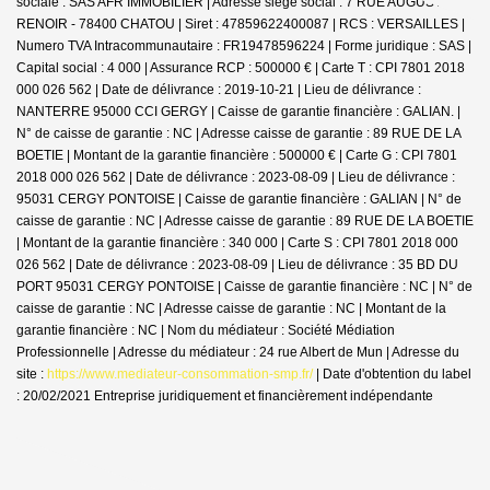
sociale : SAS AFR IMMOBILIER | Adresse siège social : 7 RUE AUGUSTE
RENOIR - 78400 CHATOU | Siret : 47859622400087 | RCS : VERSAILLES |
Numero TVA Intracommunautaire : FR19478596224 | Forme juridique : SAS |
Capital social : 4 000 | Assurance RCP : 500000 € |
Carte T : CPI 7801 2018
000 026 562 | Date de délivrance : 2019-10-21 | Lieu de délivrance :
NANTERRE 95000 CCI GERGY | Caisse de garantie financière : GALIAN. |
N° de caisse de garantie : NC | Adresse caisse de garantie : 89 RUE DE LA
BOETIE | Montant de la garantie financière : 500000 € | Carte G : CPI 7801
2018 000 026 562 | Date de délivrance : 2023-08-09 | Lieu de délivrance :
95031 CERGY PONTOISE | Caisse de garantie financière : GALIAN | N° de
caisse de garantie : NC | Adresse caisse de garantie : 89 RUE DE LA BOETIE
| Montant de la garantie financière : 340 000 | Carte S : CPI 7801 2018 000
026 562 | Date de délivrance : 2023-08-09 | Lieu de délivrance : 35 BD DU
PORT 95031 CERGY PONTOISE | Caisse de garantie financière : NC | N° de
caisse de garantie : NC | Adresse caisse de garantie : NC | Montant de la
garantie financière : NC | Nom du médiateur : Société Médiation
Professionnelle | Adresse du médiateur : 24 rue Albert de Mun | Adresse du
site :
https://www.mediateur-consommation-smp.fr/
| Date d'obtention du label
: 20/02/2021
Entreprise juridiquement et financièrement indépendante