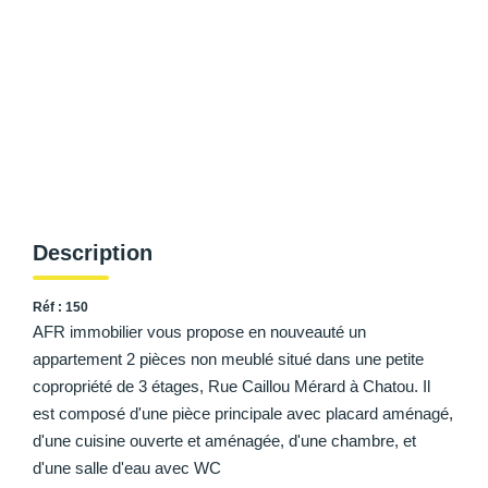
AFR IMMOBILIER Carrières-Sur-Seine
AFR IMMOBILIER Chatou - Location | Gestion | Syndic
AFR IMMOBILIER Chatou - Transaction
AFR IMMOBILIER Houilles
AFR IMMOBILIER Sartrouville
CONTACT
Description
Réf : 150
AFR immobilier vous propose en nouveauté un
appartement 2 pièces non meublé situé dans une petite
copropriété de 3 étages, Rue Caillou Mérard à Chatou. Il
est composé d'une pièce principale avec placard aménagé,
d'une cuisine ouverte et aménagée, d'une chambre, et
d'une salle d'eau avec WC