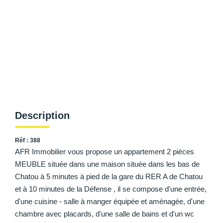
AFR IMMOBILIER Carrières-Sur-Seine
AFR IMMOBILIER Chatou - Location | Gestion | Syndic
AFR IMMOBILIER Chatou - Transaction
AFR IMMOBILIER Houilles
AFR IMMOBILIER Sartrouville
CONTACT
Description
Réf : 388
AFR Immobilier vous propose un appartement 2 pièces
MEUBLE située dans une maison située dans les bas de
Chatou à 5 minutes à pied de la gare du RER A de Chatou
et à 10 minutes de la Défense , il se compose d'une entrée,
d'une cuisine - salle à manger équipée et aménagée, d'une
chambre avec placards, d'une salle de bains et d'un wc