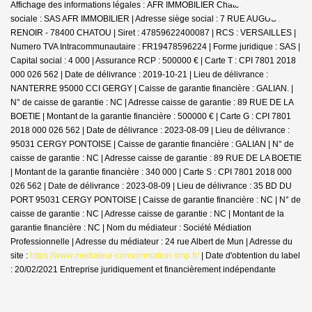
Affichage des informations légales : AFR IMMOBILIER Chatou | Raison
sociale : SAS AFR IMMOBILIER | Adresse siège social : 7 RUE AUGUSTE
RENOIR - 78400 CHATOU | Siret : 47859622400087 | RCS : VERSAILLES |
Numero TVA Intracommunautaire : FR19478596224 | Forme juridique : SAS |
Capital social : 4 000 | Assurance RCP : 500000 € |
Carte T : CPI 7801 2018
000 026 562 | Date de délivrance : 2019-10-21 | Lieu de délivrance :
NANTERRE 95000 CCI GERGY | Caisse de garantie financière : GALIAN. |
N° de caisse de garantie : NC | Adresse caisse de garantie : 89 RUE DE LA
BOETIE | Montant de la garantie financière : 500000 € | Carte G : CPI 7801
2018 000 026 562 | Date de délivrance : 2023-08-09 | Lieu de délivrance :
95031 CERGY PONTOISE | Caisse de garantie financière : GALIAN | N° de
caisse de garantie : NC | Adresse caisse de garantie : 89 RUE DE LA BOETIE
| Montant de la garantie financière : 340 000 | Carte S : CPI 7801 2018 000
026 562 | Date de délivrance : 2023-08-09 | Lieu de délivrance : 35 BD DU
PORT 95031 CERGY PONTOISE | Caisse de garantie financière : NC | N° de
caisse de garantie : NC | Adresse caisse de garantie : NC | Montant de la
garantie financière : NC | Nom du médiateur : Société Médiation
Professionnelle | Adresse du médiateur : 24 rue Albert de Mun | Adresse du
site :
https://www.mediateur-consommation-smp.fr/
| Date d'obtention du label
: 20/02/2021
Entreprise juridiquement et financièrement indépendante