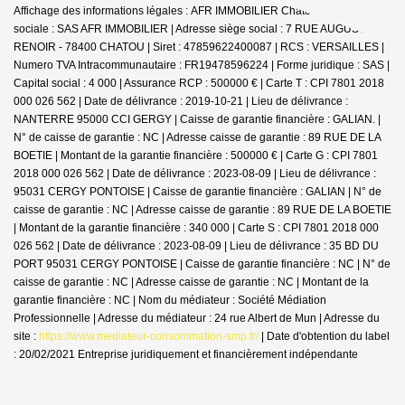
Affichage des informations légales : AFR IMMOBILIER Chatou | Raison
sociale : SAS AFR IMMOBILIER | Adresse siège social : 7 RUE AUGUSTE
RENOIR - 78400 CHATOU | Siret : 47859622400087 | RCS : VERSAILLES |
Numero TVA Intracommunautaire : FR19478596224 | Forme juridique : SAS |
Capital social : 4 000 | Assurance RCP : 500000 € |
Carte T : CPI 7801 2018
000 026 562 | Date de délivrance : 2019-10-21 | Lieu de délivrance :
NANTERRE 95000 CCI GERGY | Caisse de garantie financière : GALIAN. |
N° de caisse de garantie : NC | Adresse caisse de garantie : 89 RUE DE LA
BOETIE | Montant de la garantie financière : 500000 € | Carte G : CPI 7801
2018 000 026 562 | Date de délivrance : 2023-08-09 | Lieu de délivrance :
95031 CERGY PONTOISE | Caisse de garantie financière : GALIAN | N° de
caisse de garantie : NC | Adresse caisse de garantie : 89 RUE DE LA BOETIE
| Montant de la garantie financière : 340 000 | Carte S : CPI 7801 2018 000
026 562 | Date de délivrance : 2023-08-09 | Lieu de délivrance : 35 BD DU
PORT 95031 CERGY PONTOISE | Caisse de garantie financière : NC | N° de
caisse de garantie : NC | Adresse caisse de garantie : NC | Montant de la
garantie financière : NC | Nom du médiateur : Société Médiation
Professionnelle | Adresse du médiateur : 24 rue Albert de Mun | Adresse du
site :
https://www.mediateur-consommation-smp.fr/
| Date d'obtention du label
: 20/02/2021
Entreprise juridiquement et financièrement indépendante