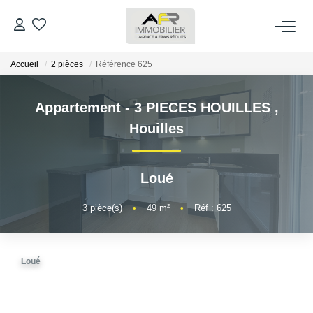
Accueil
2 pièces
Référence 625
ACHETER
Appartement - 3 PIECES HOUILLES
,
LOUER
Houilles
ESTIMER
Loué
FAIRE GÉRER
3
pièce(s)
•
49
m²
•
Réf : 625
NOS AGENCES
Loué
Qui Sommes Nous
AFR IMMOBILIER Bezons