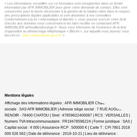
« Les informations recueillies sur ce formulaire sont enregistrées dans un fichier
informatisé par AFR IMMOBILIER pour gérer votre demande de contact. Elles sont
conservées pour la durée nécessaire à la gestion de la relation client dans le respect
des prescriptions légales applicables et sont destinées à nos conseillers
Conformément à la loi « informatique et libertés », vous pouvez exercer votre droit
d'accès aux données vous concernant et les faire rectifier en contactant AFR
IMMOBILIER afrhouilles@orange.fr. Nous vous informons de l'existence de la liste
d'opposition au démarchage téléphonique « Bloctel », sur laquelle vous pouvez vous
inscrire ici :
https://www.bloctel.gouv.fr/
»
Mentions légales
Affichage des informations légales : AFR IMMOBILIER Chatou | Raison
sociale : SAS AFR IMMOBILIER | Adresse siège social : 7 RUE AUGUSTE
RENOIR - 78400 CHATOU | Siret : 47859622400087 | RCS : VERSAILLES |
Numero TVA Intracommunautaire : FR19478596224 | Forme juridique : SAS |
Capital social : 4 000 | Assurance RCP : 500000 € |
Carte T : CPI 7801 2018
000 026 562 | Date de délivrance : 2019-10-21 | Lieu de délivrance :