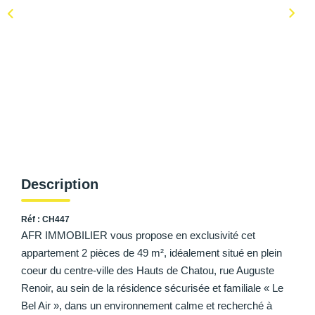
AFR IMMOBILIER Carrières-Sur-Seine
AFR IMMOBILIER Chatou - Location | Gestion | Syndic
AFR IMMOBILIER Chatou - Transaction
AFR IMMOBILIER Houilles
AFR IMMOBILIER Sartrouville
CONTACT
Description
Réf : CH447
AFR IMMOBILIER vous propose en exclusivité cet
appartement 2 pièces de 49 m², idéalement situé en plein
coeur du centre-ville des Hauts de Chatou, rue Auguste
Renoir, au sein de la résidence sécurisée et familiale « Le
Bel Air », dans un environnement calme et recherché à