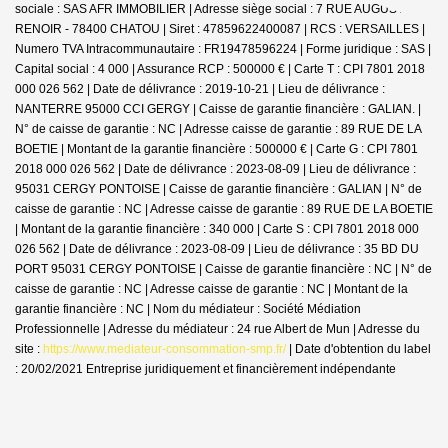
sociale : SAS AFR IMMOBILIER | Adresse siège social : 7 RUE AUGUSTE
RENOIR - 78400 CHATOU | Siret : 47859622400087 | RCS : VERSAILLES |
Numero TVA Intracommunautaire : FR19478596224 | Forme juridique : SAS |
Capital social : 4 000 | Assurance RCP : 500000 € |
Carte T : CPI 7801 2018
000 026 562 | Date de délivrance : 2019-10-21 | Lieu de délivrance :
NANTERRE 95000 CCI GERGY | Caisse de garantie financière : GALIAN. |
N° de caisse de garantie : NC | Adresse caisse de garantie : 89 RUE DE LA
BOETIE | Montant de la garantie financière : 500000 € | Carte G : CPI 7801
2018 000 026 562 | Date de délivrance : 2023-08-09 | Lieu de délivrance :
95031 CERGY PONTOISE | Caisse de garantie financière : GALIAN | N° de
caisse de garantie : NC | Adresse caisse de garantie : 89 RUE DE LA BOETIE
| Montant de la garantie financière : 340 000 | Carte S : CPI 7801 2018 000
026 562 | Date de délivrance : 2023-08-09 | Lieu de délivrance : 35 BD DU
PORT 95031 CERGY PONTOISE | Caisse de garantie financière : NC | N° de
caisse de garantie : NC | Adresse caisse de garantie : NC | Montant de la
garantie financière : NC | Nom du médiateur : Société Médiation
Professionnelle | Adresse du médiateur : 24 rue Albert de Mun | Adresse du
site :
https://www.mediateur-consommation-smp.fr/
| Date d'obtention du label
: 20/02/2021
Entreprise juridiquement et financièrement indépendante