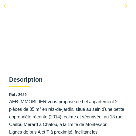
AFR IMMOBILIER Carrières-Sur-Seine
AFR IMMOBILIER Chatou - Location | Gestion | Syndic
AFR IMMOBILIER Chatou - Transaction
AFR IMMOBILIER Houilles
AFR IMMOBILIER Sartrouville
CONTACT
Description
Réf : 2659
AFR IMMOBILIER vous propose ce bel appartement 2
pièces de 35 m² en réz-de-jardin, situé au sein d'une petite
copropriété récente (2014), calme et sécurisée, au 13 rue
Caillou Mérard à Chatou, à la limite de Montesson.
Lignes de bus A et T à proximité, facilitant les