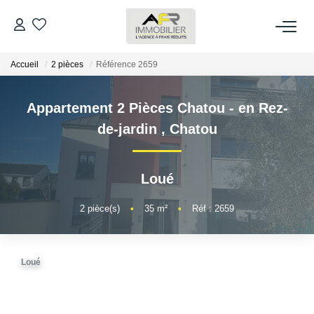
Accueil
2 pièces
Référence 2659
ACHETER
Appartement 2 Pièces Chatou - en Rez-
LOUER
de-jardin
,
Chatou
ESTIMER
Loué
FAIRE GÉRER
2
pièce(s)
•
35
m²
•
Réf : 2659
NOS AGENCES
Loué
Qui Sommes Nous
AFR IMMOBILIER Bezons