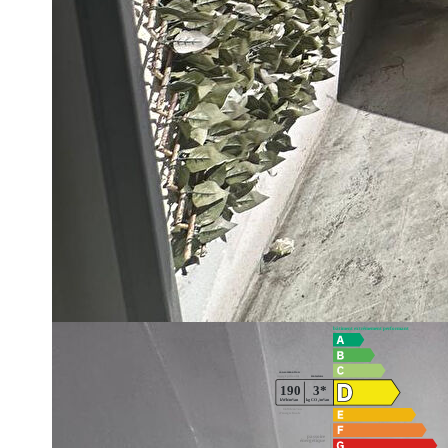
Implanté au 3ème étage avec ascenseur, le logement compr
principale avec cuisine ouverte aménagée, un cellier, terr
Une double place de parking en sous-sol incluse.
Disponible de suite.
A visiter sans tarder avec AFR IMMOBILIER Chatou au 01 30
Diagnostics énergétiques