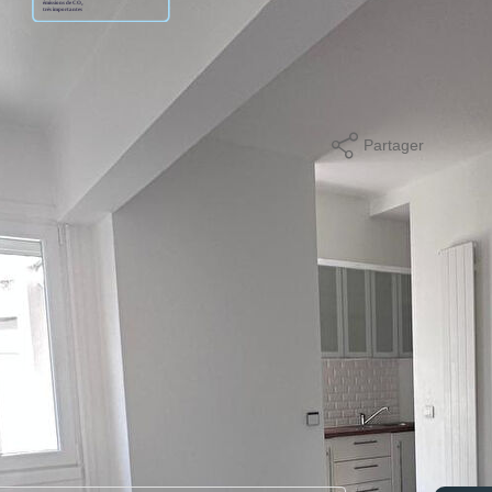
age standard entre 820€ et 1150€. indexées aux années
Partager
mer