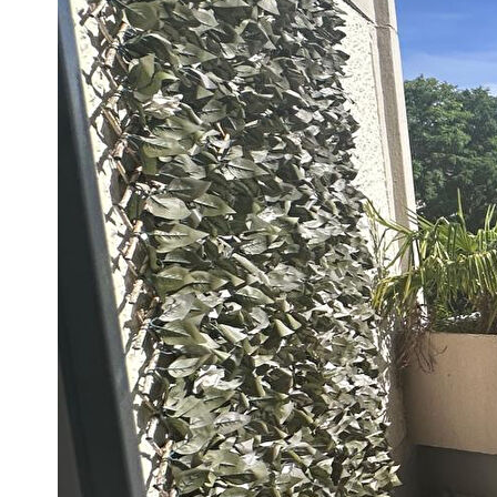
Description
Réf : CH1150
AFR IMMOBILIER Vous propose grand appartement 2 pièces 
familiale et sécurisée avec gardien, Avenue Guy de Maupa
B, L, T.