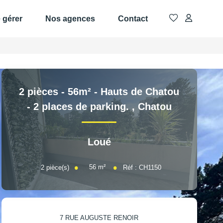
e gérer
Nos agences
Contact
2 pièces - 56m² - Hauts de Chatou
- 2 places de parking.
,
Chatou
Loué
56
m²
2
pièce(s)
Réf :
CH1150
7 RUE AUGUSTE RENOIR