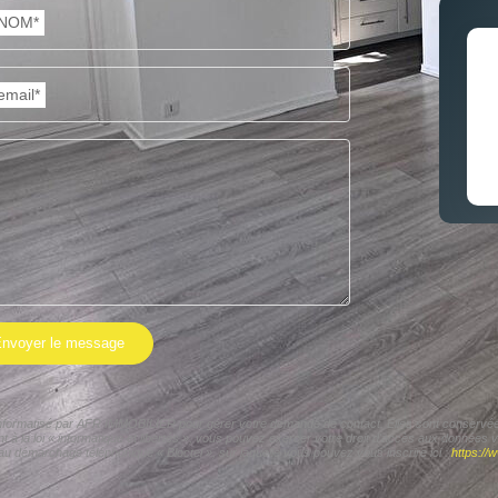
NOM*
email*
nvoyer le message
r informatisé par AFR IMMOBILIER pour gérer votre demande de contact. Elles sont conservées 
t à la loi « informatique et libertés », vous pouvez exercer votre droit d'accès aux données
 au démarchage téléphonique « Bloctel », sur laquelle vous pouvez vous inscrire ici :
https://w