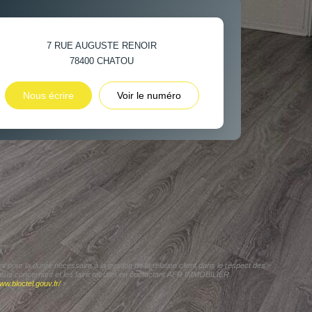
7 RUE AUGUSTE RENOIR
78400
CHATOU
Nous écrire
Voir le numéro
pour la durée nécessaire à la gestion de la relation client dans le respect des
 vous concernant et les faire rectifier en contactant AFR IMMOBILIER
ww.bloctel.gouv.fr/
»