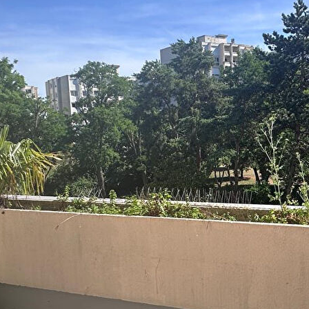
non meublé de 56m², situé au sein d'une résidence calme,
ssant à Chatou proche des commerces et des lignes de BUS A,