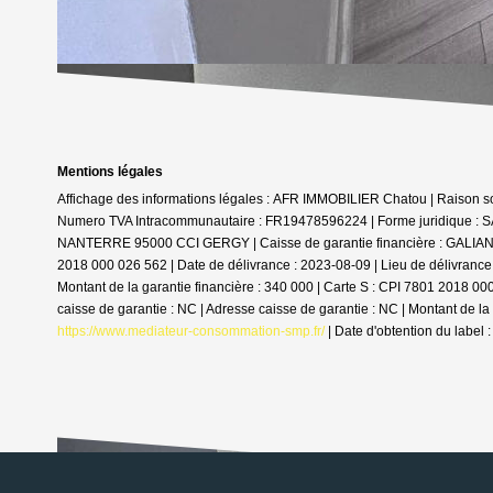
Mentions légales
Affichage des informations légales : AFR IMMOBILIER Chatou | Raison
Numero TVA Intracommunautaire : FR19478596224 | Forme juridique : SAS
NANTERRE 95000 CCI GERGY | Caisse de garantie financière : GALIAN. | N
2018 000 026 562 | Date de délivrance : 2023-08-09 | Lieu de délivranc
Montant de la garantie financière : 340 000 | Carte S : CPI 7801 2018 
caisse de garantie : NC | Adresse caisse de garantie : NC | Montant de la
https://www.mediateur-consommation-smp.fr/
| Date d'obtention du label 