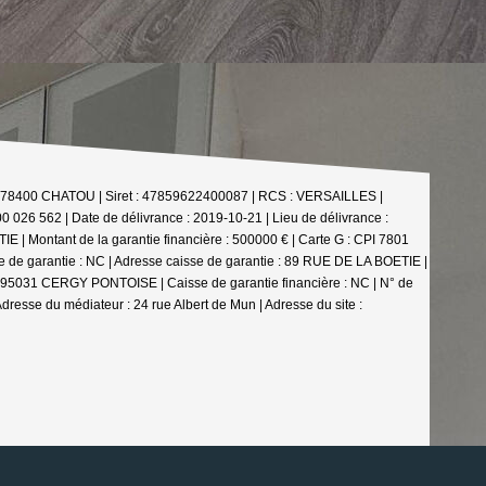
- 78400 CHATOU | Siret : 47859622400087 | RCS : VERSAILLES |
0 026 562 | Date de délivrance : 2019-10-21 | Lieu de délivrance :
 | Montant de la garantie financière : 500000 € | Carte G : CPI 7801
e de garantie : NC | Adresse caisse de garantie : 89 RUE DE LA BOETIE |
RT 95031 CERGY PONTOISE | Caisse de garantie financière : NC | N° de
Adresse du médiateur : 24 rue Albert de Mun | Adresse du site :