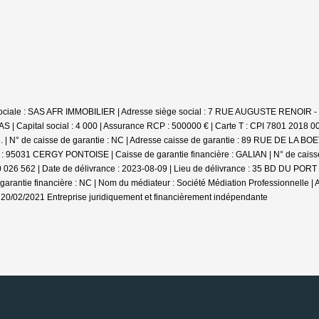
 sociale : SAS AFR IMMOBILIER | Adresse siège social : 7 RUE AUGUSTE RENOIR 
 | Capital social : 4 000 | Assurance RCP : 500000 € |
Carte T : CPI 7801 2018 00
° de caisse de garantie : NC | Adresse caisse de garantie : 89 RUE DE LA BOETIE
e : 95031 CERGY PONTOISE | Caisse de garantie financière : GALIAN | N° de caiss
000 026 562 | Date de délivrance : 2023-08-09 | Lieu de délivrance : 35 BD DU PO
 garantie financière : NC | Nom du médiateur : Société Médiation Professionnelle | 
: 20/02/2021
Entreprise juridiquement et financièrement indépendante