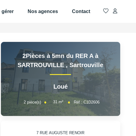
e gérer
Nos agences
Contact
2Pièces à 5mn du RER A à
SARTROUVILLE
,
Sartrouville
Loué
31
m²
2
pièce(s)
Réf :
C1D2606
7 RUE AUGUSTE RENOIR