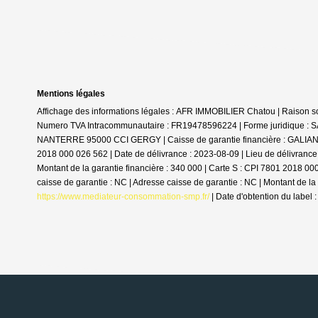
Mentions légales
Affichage des informations légales : AFR IMMOBILIER Chatou | Raison
Numero TVA Intracommunautaire : FR19478596224 | Forme juridique : SAS
NANTERRE 95000 CCI GERGY | Caisse de garantie financière : GALIAN. | N
2018 000 026 562 | Date de délivrance : 2023-08-09 | Lieu de délivranc
Montant de la garantie financière : 340 000 | Carte S : CPI 7801 2018 
caisse de garantie : NC | Adresse caisse de garantie : NC | Montant de la
https://www.mediateur-consommation-smp.fr/
| Date d'obtention du label 