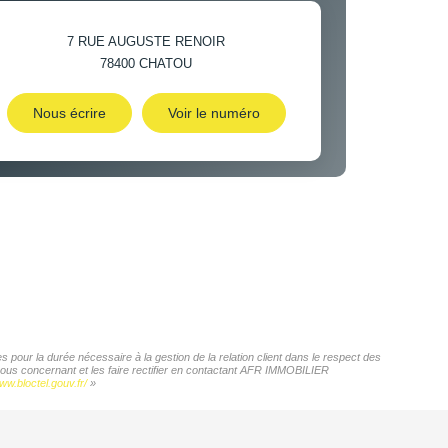
7 RUE AUGUSTE RENOIR
78400
CHATOU
Nous écrire
Voir le numéro
pour la durée nécessaire à la gestion de la relation client dans le respect des
 vous concernant et les faire rectifier en contactant AFR IMMOBILIER
ww.bloctel.gouv.fr/
»