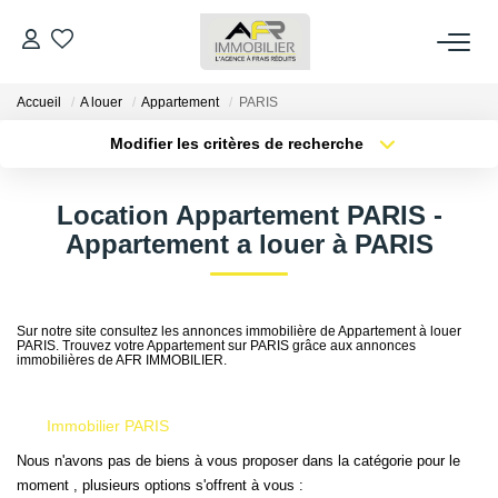
Accueil
A louer
Appartement
PARIS
ACHETER
Modifier les critères de recherche
Type de transaction
Localisation
LOUER
Acheter
Localisation
Location Appartement PARIS -
Type de bien
Sélectionnez...
Surface min
Appartement a louer à PARIS
ESTIMER
Plus de critères
Budget max
FAIRE GÉRER
Sur notre site consultez les annonces immobilière de Appartement à louer
PARIS. Trouvez votre Appartement sur PARIS grâce aux annonces
Créer une alerte
immobilières de AFR IMMOBILIER.
NOS AGENCES
Immobilier PARIS
Qui Sommes Nous
Nous n'avons pas de biens à vous proposer dans la catégorie pour le
AFR IMMOBILIER Bezons
moment , plusieurs options s'offrent à vous :