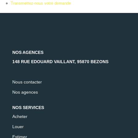
AFR IMMOBILIER Carrières-Sur-Seine
Transmettez-nous votre demande
AFR IMMOBILIER Chatou - Location | Gestion | Syndic
AFR IMMOBILIER Chatou - Transaction
AFR IMMOBILIER Houilles
AFR IMMOBILIER Sartrouville
NOS AGENCES
148 RUE EDOUARD VAILLANT, 95870 BEZONS
CONTACT
Nous contacter
Nos agences
NOS SERVICES
Acheter
Louer
Estimer