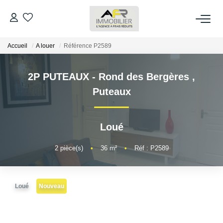
Accueil
A louer
Référence P2589
ACHETER
2P PUTEAUX - Rond des Bergères
,
LOUER
Puteaux
ESTIMER
Loué
FAIRE GÉRER
2
pièce(s)
•
36
m²
•
Réf : P2589
NOS AGENCES
Loué
Nouveau
Qui Sommes Nous
AFR IMMOBILIER Bezons