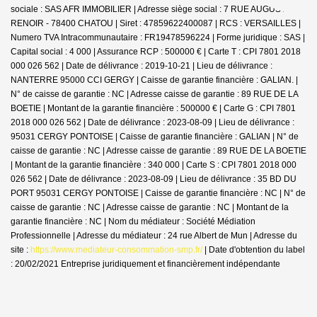
sociale : SAS AFR IMMOBILIER | Adresse siège social : 7 RUE AUGUSTE
RENOIR - 78400 CHATOU | Siret : 47859622400087 | RCS : VERSAILLES |
Numero TVA Intracommunautaire : FR19478596224 | Forme juridique : SAS |
Capital social : 4 000 | Assurance RCP : 500000 € |
Carte T : CPI 7801 2018
000 026 562 | Date de délivrance : 2019-10-21 | Lieu de délivrance :
NANTERRE 95000 CCI GERGY | Caisse de garantie financière : GALIAN. |
N° de caisse de garantie : NC | Adresse caisse de garantie : 89 RUE DE LA
BOETIE | Montant de la garantie financière : 500000 € | Carte G : CPI 7801
2018 000 026 562 | Date de délivrance : 2023-08-09 | Lieu de délivrance :
95031 CERGY PONTOISE | Caisse de garantie financière : GALIAN | N° de
caisse de garantie : NC | Adresse caisse de garantie : 89 RUE DE LA BOETIE
| Montant de la garantie financière : 340 000 | Carte S : CPI 7801 2018 000
026 562 | Date de délivrance : 2023-08-09 | Lieu de délivrance : 35 BD DU
PORT 95031 CERGY PONTOISE | Caisse de garantie financière : NC | N° de
caisse de garantie : NC | Adresse caisse de garantie : NC | Montant de la
garantie financière : NC | Nom du médiateur : Société Médiation
Professionnelle | Adresse du médiateur : 24 rue Albert de Mun | Adresse du
site :
https://www.mediateur-consommation-smp.fr/
| Date d'obtention du label
: 20/02/2021
Entreprise juridiquement et financièrement indépendante