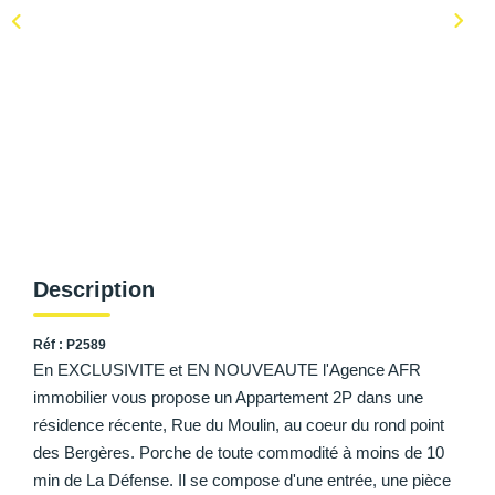
AFR IMMOBILIER Carrières-Sur-Seine
AFR IMMOBILIER Chatou - Location | Gestion | Syndic
AFR IMMOBILIER Chatou - Transaction
AFR IMMOBILIER Houilles
AFR IMMOBILIER Sartrouville
CONTACT
Description
Réf : P2589
En EXCLUSIVITE et EN NOUVEAUTE l'Agence AFR
immobilier vous propose un Appartement 2P dans une
résidence récente, Rue du Moulin, au coeur du rond point
des Bergères. Porche de toute commodité à moins de 10
min de La Défense. Il se compose d'une entrée, une pièce