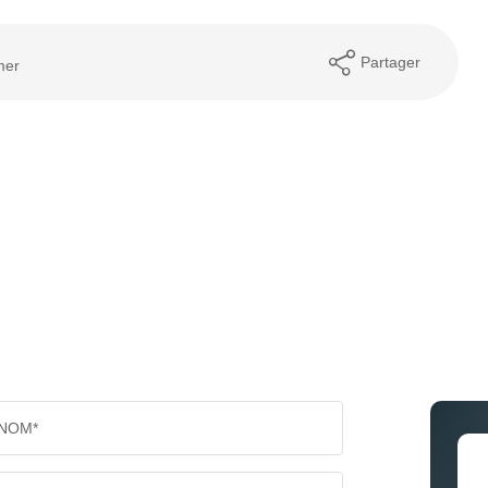
Partager
mer
NOM*