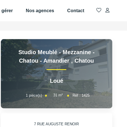
e gérer
Nos agences
Contact
Studio Meublé - Mezzanine -
Chatou - Amandier
,
Chatou
Loué
31
m²
1
pièce(s)
Réf :
1425
7 RUE AUGUSTE RENOIR