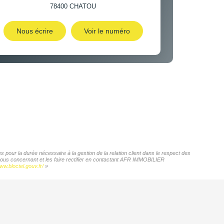
78400
CHATOU
Nous écrire
Voir le numéro
pour la durée nécessaire à la gestion de la relation client dans le respect des
 vous concernant et les faire rectifier en contactant AFR IMMOBILIER
ww.bloctel.gouv.fr/
»