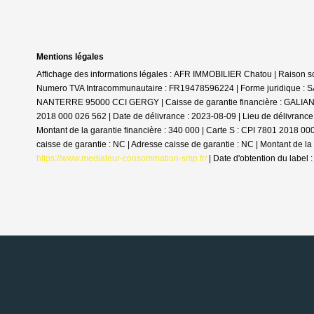
Mentions légales
Affichage des informations légales : AFR IMMOBILIER Chatou | Raison
Numero TVA Intracommunautaire : FR19478596224 | Forme juridique : SAS
NANTERRE 95000 CCI GERGY | Caisse de garantie financière : GALIAN. | N
2018 000 026 562 | Date de délivrance : 2023-08-09 | Lieu de délivranc
Montant de la garantie financière : 340 000 | Carte S : CPI 7801 2018 
caisse de garantie : NC | Adresse caisse de garantie : NC | Montant de la
https://www.mediateur-consommation-smp.fr/
| Date d'obtention du label 