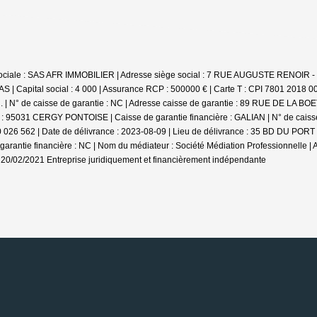
 sociale : SAS AFR IMMOBILIER | Adresse siège social : 7 RUE AUGUSTE RENOIR 
 | Capital social : 4 000 | Assurance RCP : 500000 € |
Carte T : CPI 7801 2018 00
° de caisse de garantie : NC | Adresse caisse de garantie : 89 RUE DE LA BOETIE
e : 95031 CERGY PONTOISE | Caisse de garantie financière : GALIAN | N° de caiss
000 026 562 | Date de délivrance : 2023-08-09 | Lieu de délivrance : 35 BD DU PO
 garantie financière : NC | Nom du médiateur : Société Médiation Professionnelle | 
: 20/02/2021
Entreprise juridiquement et financièrement indépendante