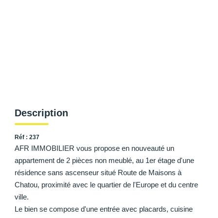
AFR IMMOBILIER Carrières-Sur-Seine
AFR IMMOBILIER Chatou - Location | Gestion | Syndic
AFR IMMOBILIER Chatou - Transaction
AFR IMMOBILIER Houilles
AFR IMMOBILIER Sartrouville
CONTACT
Description
Réf : 237
AFR IMMOBILIER vous propose en nouveauté un
appartement de 2 pièces non meublé, au 1er étage d'une
résidence sans ascenseur situé Route de Maisons à
Chatou, proximité avec le quartier de l'Europe et du centre
ville.
Le bien se compose d'une entrée avec placards, cuisine