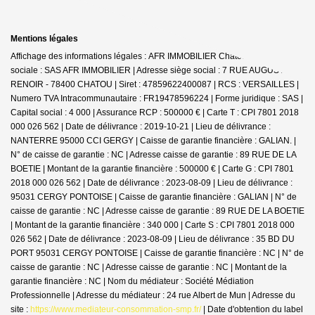
Mentions légales
Affichage des informations légales : AFR IMMOBILIER Chatou | Raison
sociale : SAS AFR IMMOBILIER | Adresse siège social : 7 RUE AUGUSTE
RENOIR - 78400 CHATOU | Siret : 47859622400087 | RCS : VERSAILLES |
Numero TVA Intracommunautaire : FR19478596224 | Forme juridique : SAS |
Capital social : 4 000 | Assurance RCP : 500000 € |
Carte T : CPI 7801 2018
000 026 562 | Date de délivrance : 2019-10-21 | Lieu de délivrance :
NANTERRE 95000 CCI GERGY | Caisse de garantie financière : GALIAN. |
N° de caisse de garantie : NC | Adresse caisse de garantie : 89 RUE DE LA
BOETIE | Montant de la garantie financière : 500000 € | Carte G : CPI 7801
2018 000 026 562 | Date de délivrance : 2023-08-09 | Lieu de délivrance :
95031 CERGY PONTOISE | Caisse de garantie financière : GALIAN | N° de
caisse de garantie : NC | Adresse caisse de garantie : 89 RUE DE LA BOETIE
| Montant de la garantie financière : 340 000 | Carte S : CPI 7801 2018 000
026 562 | Date de délivrance : 2023-08-09 | Lieu de délivrance : 35 BD DU
PORT 95031 CERGY PONTOISE | Caisse de garantie financière : NC | N° de
caisse de garantie : NC | Adresse caisse de garantie : NC | Montant de la
garantie financière : NC | Nom du médiateur : Société Médiation
Professionnelle | Adresse du médiateur : 24 rue Albert de Mun | Adresse du
site :
https://www.mediateur-consommation-smp.fr/
| Date d'obtention du label