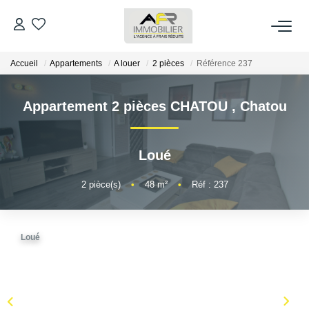
Accueil
Appartements
A louer
2 pièces
Référence 237
ACHETER
Appartement 2 pièces CHATOU
,
Chatou
LOUER
ESTIMER
Loué
2
pièce(s)
•
48
m²
•
Réf : 237
FAIRE GÉRER
NOS AGENCES
Loué
Qui Sommes Nous
AFR IMMOBILIER Bezons