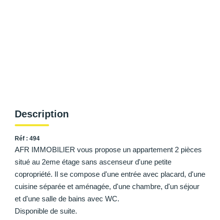
AFR IMMOBILIER Carrières-Sur-Seine
AFR IMMOBILIER Chatou - Location | Gestion | Syndic
AFR IMMOBILIER Chatou - Transaction
AFR IMMOBILIER Houilles
AFR IMMOBILIER Sartrouville
CONTACT
Description
Réf : 494
AFR IMMOBILIER vous propose un appartement 2 pièces
situé au 2eme étage sans ascenseur d'une petite
copropriété. Il se compose d'une entrée avec placard, d'une
cuisine séparée et aménagée, d'une chambre, d'un séjour
et d'une salle de bains avec WC.
Disponible de suite.