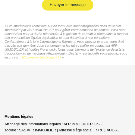
Envoyer le message
« Les informations recueillies sur ce formulaire sont enregistrées dans un fichier
informatisé par AFR IMMOBILIER pour gérer votre demande de contact. Elles sont
conservées pour la durée nécessaire à la gestion de la relation client dans le respect
des prescriptions légales applicables et sont destinées à nos conseillers
Conformément à la loi « informatique et libertés », vous pouvez exercer votre droit
d'accès aux données vous concernant et les faire rectifier en contactant AFR
IMMOBILIER afrhouilles@orange.fr. Nous vous informons de l'existence de la liste
d'opposition au démarchage téléphonique « Bloctel », sur laquelle vous pouvez vous
inscrire ici :
https://www.bloctel.gouv.fr/
»
Mentions légales
Affichage des informations légales : AFR IMMOBILIER Chatou | Raison
sociale : SAS AFR IMMOBILIER | Adresse siège social : 7 RUE AUGUSTE