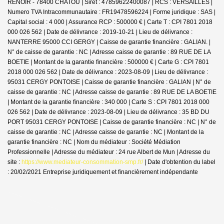
RENOIR - 78400 CHATOU | Siret : 47859622400087 | RCS : VERSAILLES |
Numero TVA Intracommunautaire : FR19478596224 | Forme juridique : SAS |
Capital social : 4 000 | Assurance RCP : 500000 € |
Carte T : CPI 7801 2018
000 026 562 | Date de délivrance : 2019-10-21 | Lieu de délivrance :
NANTERRE 95000 CCI GERGY | Caisse de garantie financière : GALIAN. |
N° de caisse de garantie : NC | Adresse caisse de garantie : 89 RUE DE LA
BOETIE | Montant de la garantie financière : 500000 € | Carte G : CPI 7801
2018 000 026 562 | Date de délivrance : 2023-08-09 | Lieu de délivrance :
95031 CERGY PONTOISE | Caisse de garantie financière : GALIAN | N° de
caisse de garantie : NC | Adresse caisse de garantie : 89 RUE DE LA BOETIE
| Montant de la garantie financière : 340 000 | Carte S : CPI 7801 2018 000
026 562 | Date de délivrance : 2023-08-09 | Lieu de délivrance : 35 BD DU
PORT 95031 CERGY PONTOISE | Caisse de garantie financière : NC | N° de
caisse de garantie : NC | Adresse caisse de garantie : NC | Montant de la
garantie financière : NC | Nom du médiateur : Société Médiation
Professionnelle | Adresse du médiateur : 24 rue Albert de Mun | Adresse du
site :
https://www.mediateur-consommation-smp.fr/
| Date d'obtention du label
: 20/02/2021
Entreprise juridiquement et financièrement indépendante