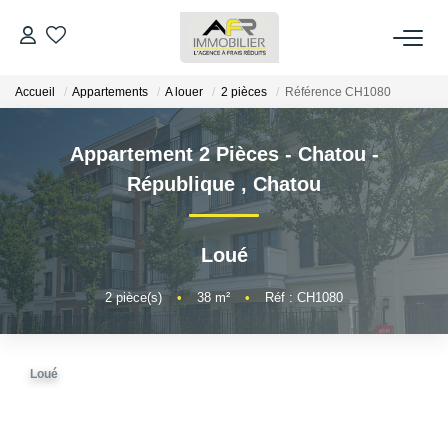
Accueil
Appartements
A louer
2 pièces
Référence CH1080
ACHETER
Appartement 2 Pièces - Chatou -
LOUER
République
,
Chatou
ESTIMER
Loué
FAIRE GÉRER
2
pièce(s)
•
38
m²
•
Réf : CH1080
NOS AGENCES
Loué
Qui Sommes Nous
AFR IMMOBILIER Bezons