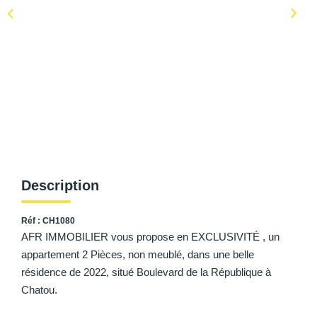
AFR IMMOBILIER Carrières-Sur-Seine
AFR IMMOBILIER Chatou - Location | Gestion | Syndic
AFR IMMOBILIER Chatou - Transaction
AFR IMMOBILIER Houilles
AFR IMMOBILIER Sartrouville
CONTACT
Description
Réf : CH1080
AFR IMMOBILIER vous propose en EXCLUSIVITÉ , un
appartement 2 Pièces, non meublé, dans une belle
résidence de 2022, situé Boulevard de la République à
Chatou.