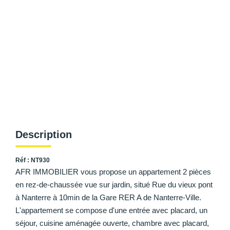
AFR IMMOBILIER Chatou - Location | Gestion | Syndic
AFR IMMOBILIER Chatou - Transaction
AFR IMMOBILIER Houilles
AFR IMMOBILIER Sartrouville
CONTACT
Description
Réf : NT930
AFR IMMOBILIER vous propose un appartement 2 pièces
en rez-de-chaussée vue sur jardin, situé Rue du vieux pont
à Nanterre à 10min de la Gare RER A de Nanterre-Ville.
L'appartement se compose d'une entrée avec placard, un
séjour, cuisine aménagée ouverte, chambre avec placard,