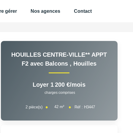
e gérer
Nos agences
Contact
HOUILLES CENTRE-VILLE** APPT
F2 avec Balcons
,
Houilles
Loyer 1 200 €/mois
charges comprises
42
m²
2
pièce(s)
Réf :
H3447