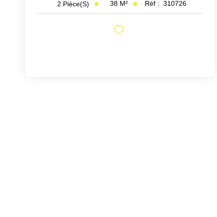
38
M²
Réf :
310726
2
Pièce(s)