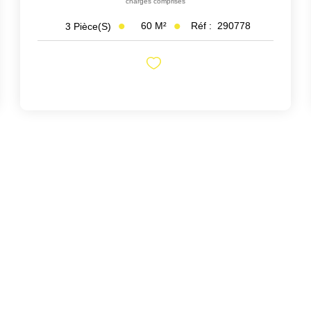
charges comprises
60
M²
Réf :
290778
3
Pièce(s)