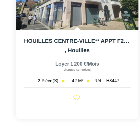
HOUILLES CENTRE-VILLE** APPT F2 Avec Balcons
,
Houilles
Loyer 1 200 €/mois
charges comprises
42
M²
Réf :
H3447
2
Pièce(s)