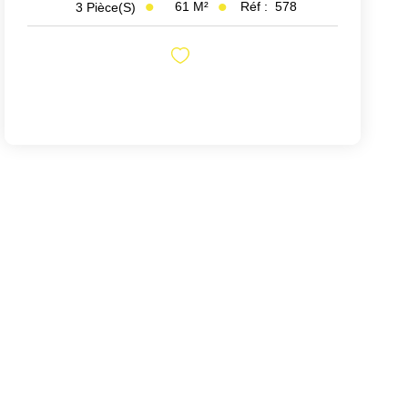
61
M²
Réf :
578
3
Pièce(s)