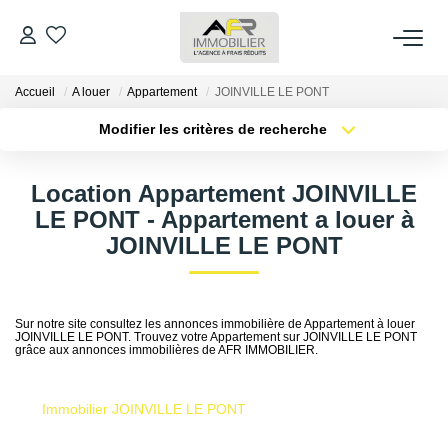
Accueil
A louer
Appartement
JOINVILLE LE PONT
ACHETER
Modifier les critères de recherche
Type de transaction
Localisation
LOUER
Acheter
Localisation
Location Appartement JOINVILLE
Type de bien
Sélectionnez...
Surface min
LE PONT - Appartement a louer à
ESTIMER
JOINVILLE LE PONT
Plus de critères
Budget max
FAIRE GÉRER
Créer une alerte
Sur notre site consultez les annonces immobilière de Appartement à louer
JOINVILLE LE PONT. Trouvez votre Appartement sur JOINVILLE LE PONT
NOS AGENCES
grâce aux annonces immobilières de AFR IMMOBILIER.
Qui Sommes Nous
Immobilier JOINVILLE LE PONT
AFR IMMOBILIER Bezons