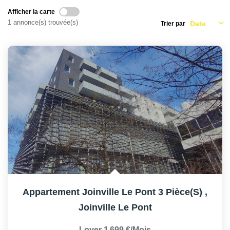
AFR IMMOBILIER Carrières-Sur-Seine
Afficher la carte
AFR IMMOBILIER Chatou - Location | Gestion | Syndic
1 annonce(s) trouvée(s)
Trier par
AFR IMMOBILIER Chatou - Transaction
AFR IMMOBILIER Houilles
AFR IMMOBILIER Sartrouville
CONTACT
Appartement Joinville Le Pont 3 Pièce(s)
,
Joinville Le Pont
Loyer 1 699 €/mois