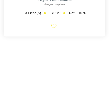
charges comprises
70
M²
Réf :
1076
3
Pièce(s)