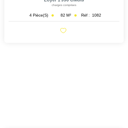
charges comprises
82
M²
Réf :
1082
4
Pièce(s)