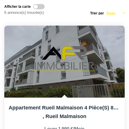
AFR IMMOBILIER Carrières-Sur-Seine
Afficher la carte
AFR IMMOBILIER Chatou - Location | Gestion | Syndic
6 annonce(s) trouvée(s)
Trier par
AFR IMMOBILIER Chatou - Transaction
AFR IMMOBILIER Houilles
AFR IMMOBILIER Sartrouville
CONTACT
Appartement Rueil Malmaison 4 Pièce(s) 82 M2
,
Rueil Malmaison
Loyer 1 990 €/mois