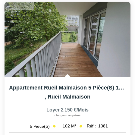
Appartement Rueil Malmaison 5 Pièce(s) 102 M2
,
Rueil Malmaison
Loyer 2 150 €/mois
charges comprises
102
M²
Réf :
1081
5
Pièce(s)