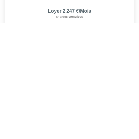
Loyer 2 247 €/mois
charges comprises
93
M²
Réf :
1080
4
Pièce(s)