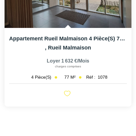
Appartement Rueil Malmaison 4 Pièce(s) 77 M2
,
Rueil Malmaison
Loyer 1 632 €/mois
charges comprises
77
M²
Réf :
1078
4
Pièce(s)