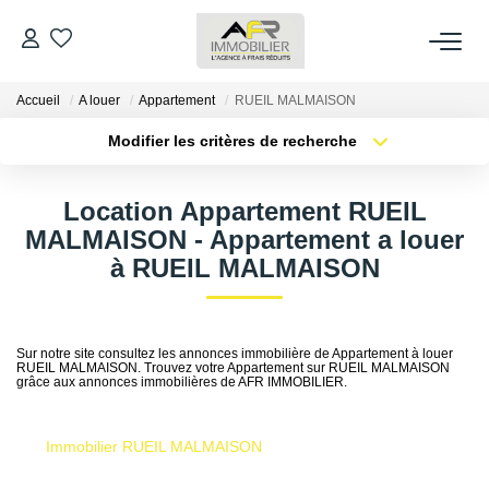
Accueil
A louer
Appartement
RUEIL MALMAISON
ACHETER
Modifier les critères de recherche
Type de transaction
Localisation
LOUER
Acheter
Localisation
Location Appartement RUEIL
Type de bien
Sélectionnez...
Surface min
MALMAISON - Appartement a louer
ESTIMER
à RUEIL MALMAISON
Plus de critères
Budget max
FAIRE GÉRER
Créer une alerte
Sur notre site consultez les annonces immobilière de Appartement à louer
RUEIL MALMAISON. Trouvez votre Appartement sur RUEIL MALMAISON
NOS AGENCES
grâce aux annonces immobilières de AFR IMMOBILIER.
Qui Sommes Nous
Immobilier RUEIL MALMAISON
AFR IMMOBILIER Bezons