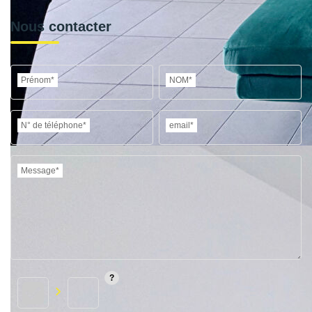
Nous contacter
Prénom*
NOM*
N° de téléphone*
email*
Message*