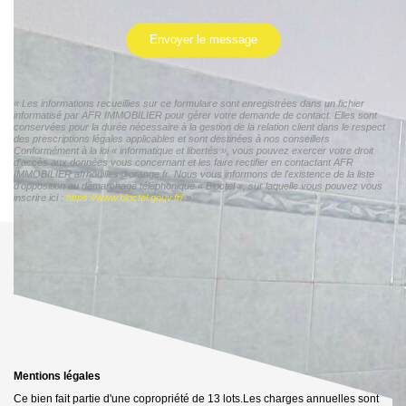
Envoyer le message
« Les informations recueillies sur ce formulaire sont enregistrées dans un fichier
informatisé par AFR IMMOBILIER pour gérer votre demande de contact. Elles sont
conservées pour la durée nécessaire à la gestion de la relation client dans le respect
des prescriptions légales applicables et sont destinées à nos conseillers
Conformément à la loi « informatique et libertés », vous pouvez exercer votre droit
d'accès aux données vous concernant et les faire rectifier en contactant AFR
IMMOBILIER afrhouilles@orange.fr. Nous vous informons de l'existence de la liste
d'opposition au démarchage téléphonique « Bloctel », sur laquelle vous pouvez vous
inscrire ici :
https://www.bloctel.gouv.fr/
»
Mentions légales
Ce bien fait partie d'une copropriété de 13 lots.Les charges annuelles sont