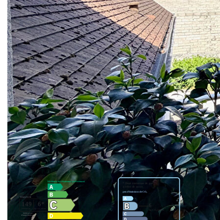
ouverte, une salle de bains, des WC séparés, une vaste
chambre avec placard intégré.
Place de parking privative en sous-sol. Faibles charges.
Un bien rare et recherché, idéalement situé, au calme avec
absolument tout à proximité.
Une très belle opportunité pour s'installer et investir en toute
sérénité.
** €330 000
honoraires inclus
|
|
€320 000
hors honoraires
Honoraires : 3.13%
TTC à la charge de l'acquéreur
Nos honoraires
Nous contacter
Diagnostics énergétiques