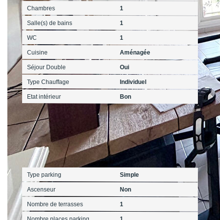
Chambres
1
Salle(s) de bains
1
WC
1
Cuisine
Aménagée
Séjour Double
Oui
Type Chauffage
Individuel
Etat intérieur
Bon
Autres
Type parking
Simple
Ascenseur
Non
Nombre de terrasses
1
Nombre places parking
1