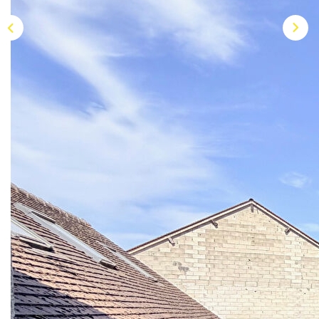
AFR IMMOBILIER Chatou - Location | Gestion | Syndic
AFR IMMOBILIER Chatou - Transaction
AFR IMMOBILIER Houilles
AFR IMMOBILIER Sartrouville
CONTACT
Description
Réf : ML990
En Centre ville, à 2 pas de la gare, dans une petite
résidence de 1995, appartement 2 pièces de 48.68m²
offrant une pièce de vie de 28m² donnant sur un balcon bien
exposé sur l'arrière-cour, sans vis à vis, une cuisine