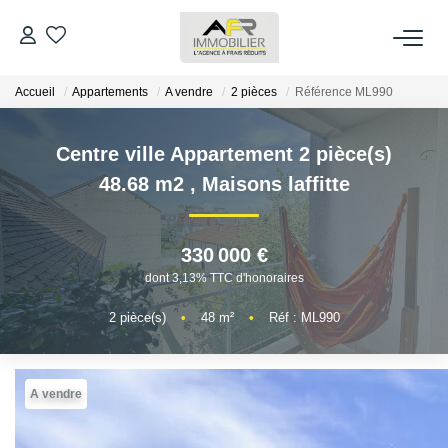
Accueil
Appartements
A vendre
2 pièces
Référence ML990
ACHETER
Centre ville Appartement 2 pièce(s)
LOUER
48.68 m2
,
Maisons laffitte
ESTIMER
330 000 €
FAIRE GÉRER
dont 3,13% TTC d'honoraires
2
pièce(s)
•
48
m²
•
Réf : ML990
NOS AGENCES
Qui Sommes Nous
A vendre
AFR IMMOBILIER Bezons
AFR IMMOBILIER Carrières-Sur-Seine