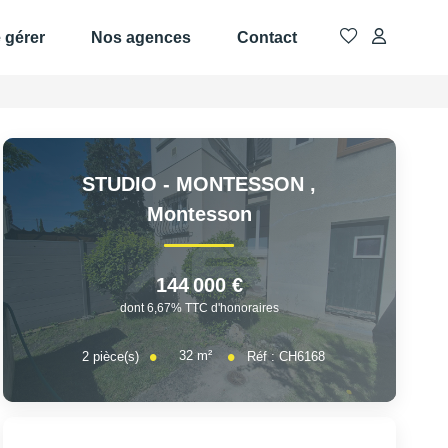
e gérer
Nos agences
Contact
STUDIO - MONTESSON
,
Montesson
144 000 €
dont 6,67% TTC d'honoraires
32
m²
2
pièce(s)
Réf :
CH6168