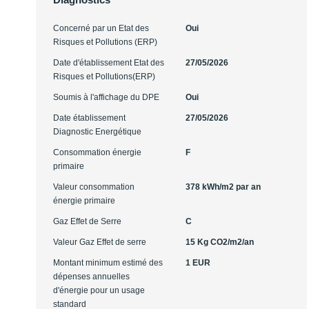
Concerné par un Etat des
Oui
Risques et Pollutions (ERP)
Date d'établissement Etat des
27/05/2026
Risques et Pollutions(ERP)
Soumis à l'affichage du DPE
Oui
Date établissement
27/05/2026
Diagnostic Energétique
Consommation énergie
F
primaire
Valeur consommation
378 kWh/m2 par an
énergie primaire
Gaz Effet de Serre
C
Valeur Gaz Effet de serre
15 Kg CO2/m2/an
Montant minimum estimé des
1 EUR
dépenses annuelles
d'énergie pour un usage
standard