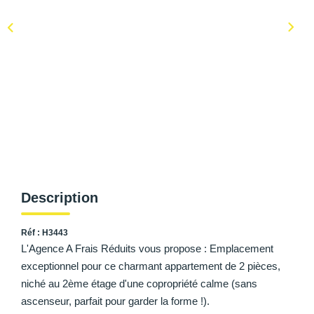
AFR IMMOBILIER Carrières-Sur-Seine
AFR IMMOBILIER Chatou - Location | Gestion | Syndic
AFR IMMOBILIER Chatou - Transaction
AFR IMMOBILIER Houilles
AFR IMMOBILIER Sartrouville
CONTACT
Description
Réf : H3443
L'Agence A Frais Réduits vous propose : Emplacement
exceptionnel pour ce charmant appartement de 2 pièces,
niché au 2ème étage d'une copropriété calme (sans
ascenseur, parfait pour garder la forme !).