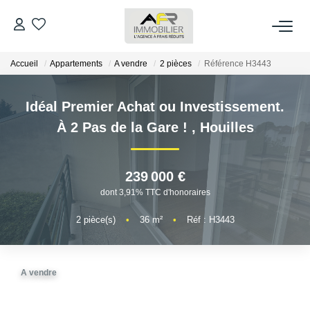
Accueil
Appartements
A vendre
2 pièces
Référence H3443
ACHETER
Idéal Premier Achat ou Investissement.
LOUER
À 2 Pas de la Gare !
,
Houilles
ESTIMER
239 000 €
FAIRE GÉRER
dont 3,91% TTC d'honoraires
2
pièce(s)
•
36
m²
•
Réf : H3443
NOS AGENCES
Qui Sommes Nous
A vendre
AFR IMMOBILIER Bezons