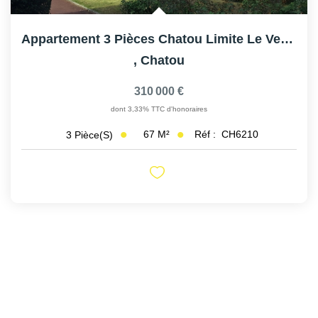
Appartement 3 Pièces Chatou Limite Le Vesinet
,
Chatou
310 000 €
dont 3,33% TTC d'honoraires
67
M²
Réf :
CH6210
3
Pièce(s)