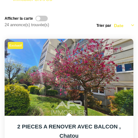
AFR IMMOBILIER Carrières-Sur-Seine
AFR IMMOBILIER Chatou - Location | Gestion | Syndic
Afficher la carte
AFR IMMOBILIER Chatou - Transaction
24 annonce(s) trouvée(s)
Trier par
AFR IMMOBILIER Houilles
AFR IMMOBILIER Sartrouville
Exclusif
CONTACT
2 PIECES A RENOVER AVEC BALCON
,
Chatou