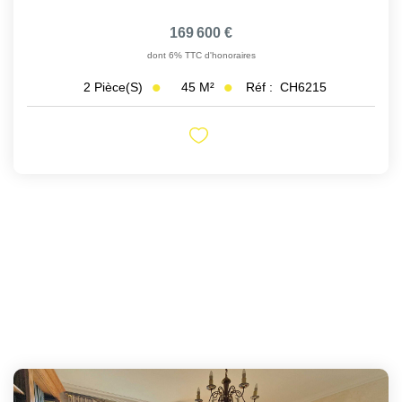
169 600 €
dont 6% TTC d'honoraires
45
M²
Réf :
CH6215
2
Pièce(s)