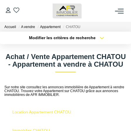
Accueil
A vendre
Appartement
CHATOU
ACHETER
Modifier les critères de recherche
Type de transaction
Localisation
LOUER
Acheter
Localisation
Achat / Vente Appartement CHATOU
Type de bien
Sélectionnez...
Surface min
- Appartement a vendre à CHATOU
ESTIMER
Plus de critères
Budget max
FAIRE GÉRER
Sur notre site consultez les annonces immobilière de Appartement à vendre
CHATOU. Trouvez votre Appartement sur CHATOU grâce aux annonces
Créer une alerte
immobilières de AFR IMMOBILIER.
NOS AGENCES
Location Appartement CHATOU
Qui Sommes Nous
AFR IMMOBILIER Bezons
Immobilier CHATOU