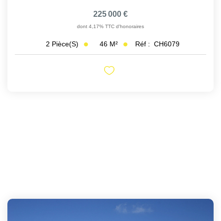
225 000 €
dont 4,17% TTC d'honoraires
46
M²
Réf :
CH6079
2
Pièce(s)