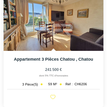
Appartement 3 Pièces Chatou
,
Chatou
241 500 €
dont 5% TTC d'honoraires
59
M²
Réf :
CH6206
3
Pièce(s)