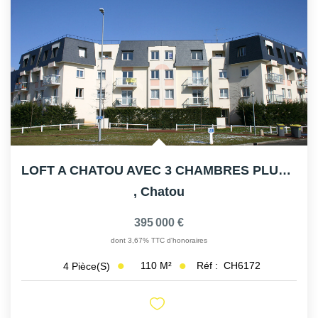
LOFT A CHATOU AVEC 3 CHAMBRES PLUS 2 BUREAUX
,
Chatou
395 000 €
dont 3,67% TTC d'honoraires
110
M²
Réf :
CH6172
4
Pièce(s)