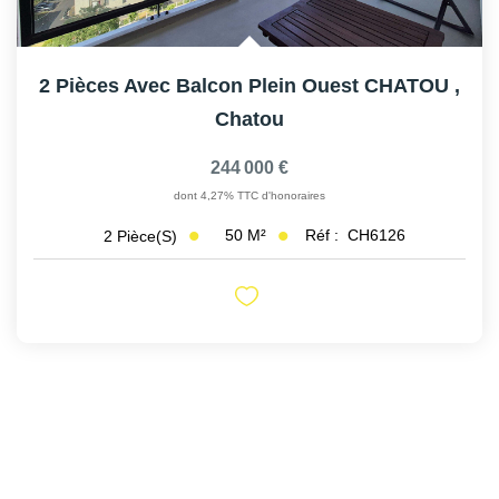
2 Pièces Avec Balcon Plein Ouest CHATOU
,
Chatou
244 000 €
dont 4,27% TTC d'honoraires
50
M²
Réf :
CH6126
2
Pièce(s)