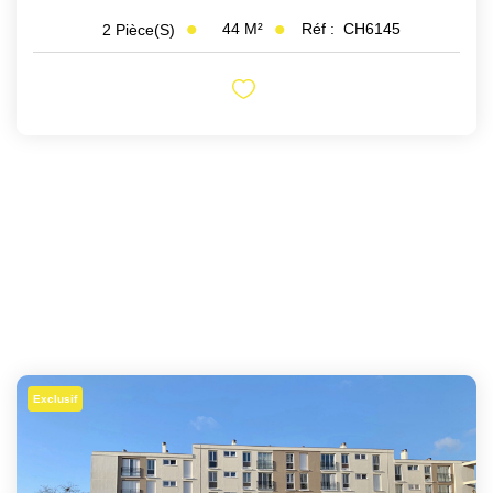
44
M²
Réf :
CH6145
2
Pièce(s)
Exclusif