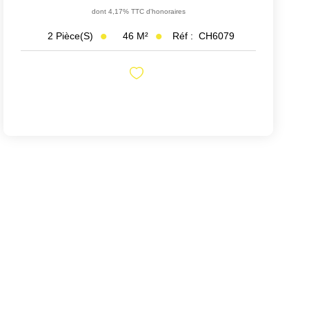
dont 4,17% TTC d'honoraires
46
M²
Réf :
CH6079
2
Pièce(s)