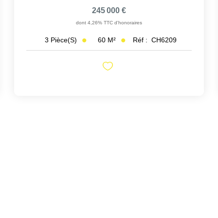
245 000 €
dont 4,26% TTC d'honoraires
60
M²
Réf :
CH6209
3
Pièce(s)