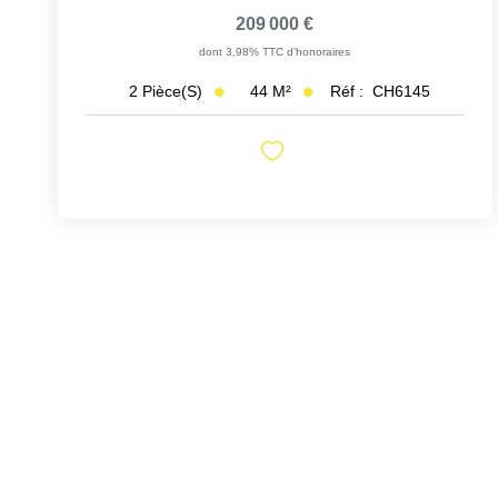
209 000 €
dont 3,98% TTC d'honoraires
44
M²
Réf :
CH6145
2
Pièce(s)