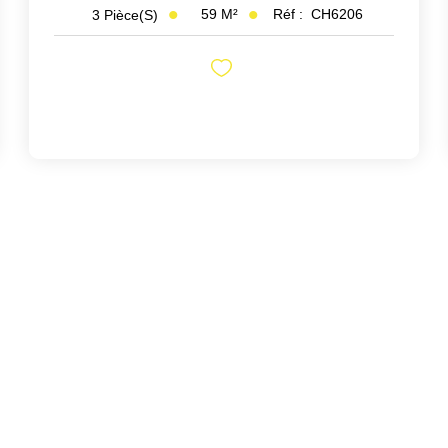
59
M²
Réf :
CH6206
3
Pièce(s)