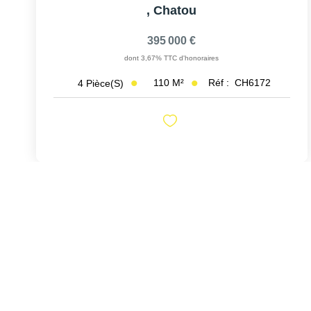
,
Chatou
395 000 €
dont 3,67% TTC d'honoraires
110
M²
Réf :
CH6172
4
Pièce(s)