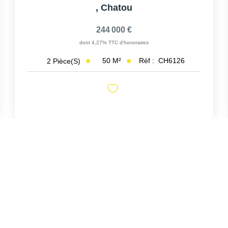
,
Chatou
244 000 €
dont 4,27% TTC d'honoraires
50
M²
Réf :
CH6126
2
Pièce(s)