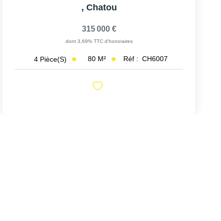
,
Chatou
315 000 €
dont 3,69% TTC d'honoraires
80
M²
Réf :
CH6007
4
Pièce(s)