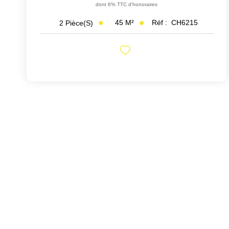
dont 6% TTC d'honoraires
45
M²
Réf :
CH6215
2
Pièce(s)