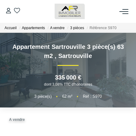
Accueil
Appartements
A vendre
3 pièces
Référence S970
ACHETER
Appartement Sartrouville 3 pièce(s) 63
LOUER
m2
,
Sartrouville
ESTIMER
335 000 €
FAIRE GÉRER
dont 3,08% TTC d'honoraires
3
pièce(s)
•
62
m²
•
Réf : S970
NOS AGENCES
Qui Sommes Nous
A vendre
AFR IMMOBILIER Bezons