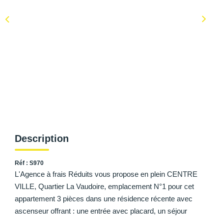
AFR IMMOBILIER Carrières-Sur-Seine
AFR IMMOBILIER Chatou - Location | Gestion | Syndic
AFR IMMOBILIER Chatou - Transaction
AFR IMMOBILIER Houilles
AFR IMMOBILIER Sartrouville
CONTACT
Description
Réf : S970
L'Agence à frais Réduits vous propose en plein CENTRE
VILLE, Quartier La Vaudoire, emplacement N°1 pour cet
appartement 3 pièces dans une résidence récente avec
ascenseur offrant : une entrée avec placard, un séjour