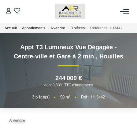
Accueil
Appartements
A vendre
3 pièces
Référence HH3442
ACHETER
Appt T3 Lumineux Vue Dégagée -
LOUER
Centre-ville et Gare à 2 min
,
Houilles
ESTIMER
244 000 €
FAIRE GÉRER
dont 3,83% TTC d'honoraires
3
pièce(s)
•
50
m²
•
Réf : HH3442
NOS AGENCES
Qui Sommes Nous
A vendre
AFR IMMOBILIER Bezons