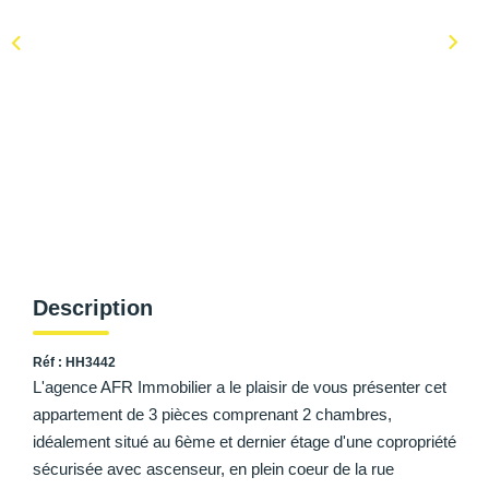
AFR IMMOBILIER Carrières-Sur-Seine
AFR IMMOBILIER Chatou - Location | Gestion | Syndic
AFR IMMOBILIER Chatou - Transaction
AFR IMMOBILIER Houilles
AFR IMMOBILIER Sartrouville
CONTACT
Description
Réf : HH3442
L'agence AFR Immobilier a le plaisir de vous présenter cet
appartement de 3 pièces comprenant 2 chambres,
idéalement situé au 6ème et dernier étage d'une copropriété
sécurisée avec ascenseur, en plein coeur de la rue