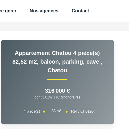
re gérer
Nos agences
Contact
Appartement Chatou 4 pièce(s)
82,52 m2, balcon, parking, cave
,
Chatou
316 000 €
dont 3,61% TTC d'honoraires
83
m²
4
pièce(s)
Réf :
CH6196