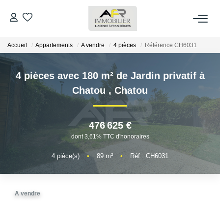
Accueil
Appartements
A vendre
4 pièces
Référence CH6031
ACHETER
4 pièces avec 180 m² de Jardin privatif à
LOUER
Chatou
,
Chatou
ESTIMER
476 625 €
FAIRE GÉRER
dont 3,61% TTC d'honoraires
4
pièce(s)
•
89
m²
•
Réf : CH6031
NOS AGENCES
Qui Sommes Nous
A vendre
AFR IMMOBILIER Bezons