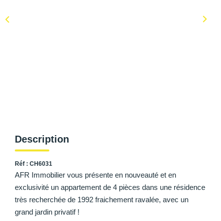
AFR IMMOBILIER Carrières-Sur-Seine
AFR IMMOBILIER Chatou - Location | Gestion | Syndic
AFR IMMOBILIER Chatou - Transaction
AFR IMMOBILIER Houilles
AFR IMMOBILIER Sartrouville
CONTACT
Description
Réf : CH6031
AFR Immobilier vous présente en nouveauté et en
exclusivité un appartement de 4 pièces dans une résidence
très recherchée de 1992 fraichement ravalée, avec un
grand jardin privatif !