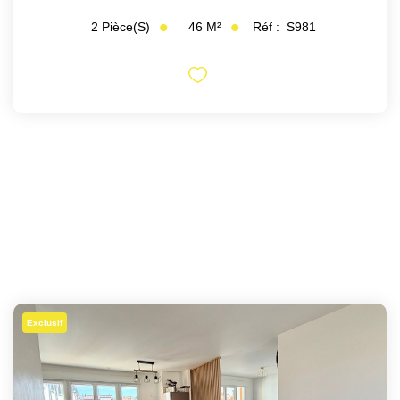
46
M²
Réf :
S981
2
Pièce(s)
Exclusif