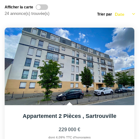
AFR IMMOBILIER Carrières-Sur-Seine
Afficher la carte
AFR IMMOBILIER Chatou - Location | Gestion | Syndic
24 annonce(s) trouvée(s)
Trier par
AFR IMMOBILIER Chatou - Transaction
AFR IMMOBILIER Houilles
AFR IMMOBILIER Sartrouville
CONTACT
Appartement 2 Pièces
,
Sartrouville
229 000 €
dont 4,09% TTC d'honoraires