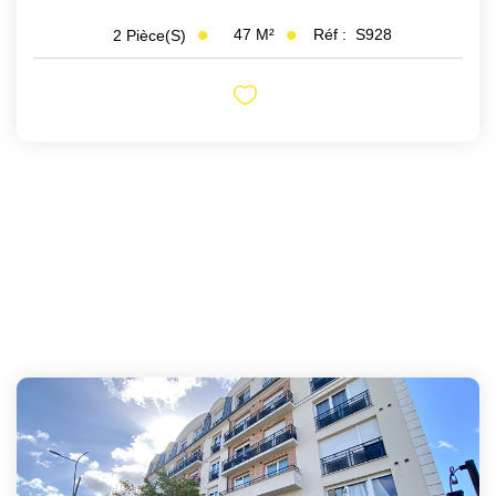
47
M²
Réf :
S928
2
Pièce(s)