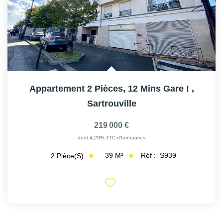
Appartement 2 Pièces, 12 Mins Gare !
,
Sartrouville
219 000 €
dont 4,29% TTC d'honoraires
39
M²
Réf :
S939
2
Pièce(s)