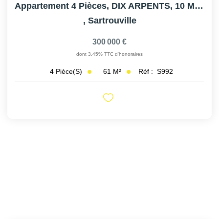
Appartement 4 Pièces, DIX ARPENTS, 10 Mins Gare!
,
Sartrouville
300 000 €
dont 3,45% TTC d'honoraires
61
M²
Réf :
S992
4
Pièce(s)