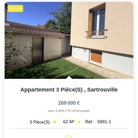
Exclusif
Appartement 3 Pièce(s)
,
Sartrouville
269 000 €
dont 3,46% TTC d'honoraires
62
M²
Réf :
S991-1
3
Pièce(s)