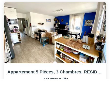
Appartement 5 Pièces, 3 Chambres, RESIDENCE DE 2021 !
,
Sartrouville
313 000 €
honoraires compris
83
M²
Réf :
S991
5
Pièce(s)