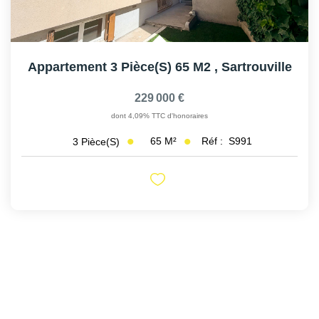
Appartement 3 Pièce(s) 65 M2
,
Sartrouville
229 000 €
dont 4,09% TTC d'honoraires
65
M²
Réf :
S991
3
Pièce(s)