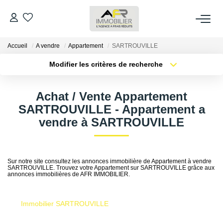
Accueil
A vendre
Appartement
SARTROUVILLE
ACHETER
Modifier les critères de recherche
Type de transaction
Localisation
LOUER
Acheter
Localisation
Achat / Vente Appartement
Type de bien
Sélectionnez...
Surface min
SARTROUVILLE - Appartement a
ESTIMER
vendre à SARTROUVILLE
Plus de critères
Budget max
FAIRE GÉRER
Créer une alerte
Sur notre site consultez les annonces immobilière de Appartement à vendre
SARTROUVILLE. Trouvez votre Appartement sur SARTROUVILLE grâce aux
NOS AGENCES
annonces immobilières de AFR IMMOBILIER.
Qui Sommes Nous
Immobilier SARTROUVILLE
AFR IMMOBILIER Bezons