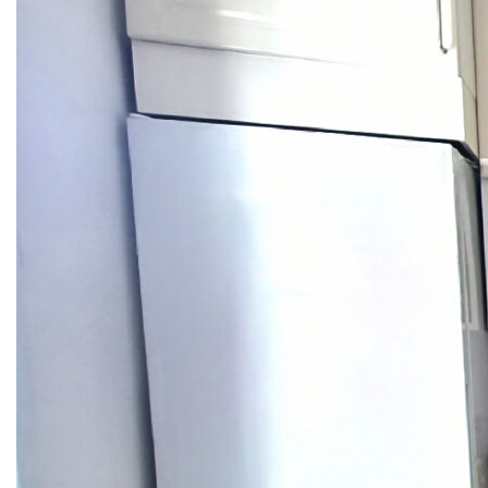
Électricité : Tableau et circuit électrique entièrement refaits
en 2013, garantissant sécurité et conformité.
Cuisine et Salle de Bains : Entièrement refaites à neuf il y a
quelques années, avec des matériaux de qualité et un
design moderne.
Agencement : Un excellent agencement des pièces, avec
un espace de vie spacieux et lumineux au rez-de-
chaussée, et un étage dédié aux chambres pour plus
d'intimité.
Avantages :
Double Vitrage et Volets Électriques : Pour un confort
thermique et acoustique optimal.
Terrasse de 24 m² : Idéale pour profiter des beaux jours.
Emplacement Idéal : À proximité immédiate des
commerces, écoles et transports en commun.
Ne manquez pas cette opportunité unique d'acquérir un
bien rare en centre-ville. Contactez-nous dès aujourd'hui
pour organiser une visite !