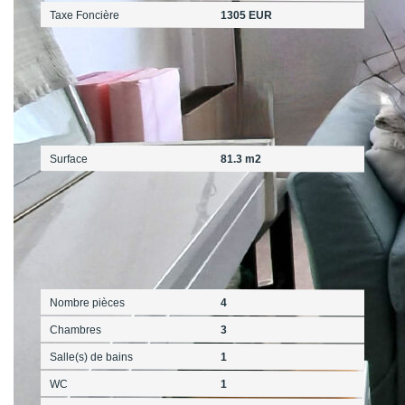
Taxe Foncière
1305 EUR
Surfaces
Surface
81.3 m2
Intérieur
Nombre pièces
4
Chambres
3
Salle(s) de bains
1
WC
1