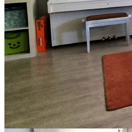
Séjour/Salle à Manger : Un espace de vie spacieux de 35
m² avec une cuisine ouverte, offrant une convivialité
exceptionnelle. Ce séjour lumineux s'ouvre sur une grande
terrasse de 24 m², parfaite pour vos moments de détente
ou vos repas en plein air.
À l'Étage : Trois chambres bien agencées, accompagnées
d'une salle de bains moderne avec wc. Chaque chambre
bénéficie d'un agencement optimisé pour un maximum de
confort.
Place de Parking : Une place de parking en sous-sol, large
de 350 cm et boxable, avec une petite fenêtre d'aération.
Un atout non négligeable en centre-ville !
Débarras : Un débarras de stockage de 2.5 m³, installé
dans la cage d'escalier, pour un rangement supplémentaire.
Prestations et Rénovations :
Fenêtres et Volets : Fenêtres en double vitrage et volets
électriques rénovés en 2018, assurant une excellente
isolation thermique et phonique.