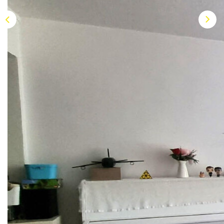
AFR IMMOBILIER Chatou - Location | Gestion | Syndic
AFR IMMOBILIER Chatou - Transaction
AFR IMMOBILIER Houilles
AFR IMMOBILIER Sartrouville
CONTACT
Description
Réf : HH3282
AFR IMMOBILIER vous propose en exclusivité ce duplex
de 82 m², idéalement situé en centre-ville, à seulement 7
minutes de la gare RER A de Houilles. Ce bien est agencé
de la manière suivante: