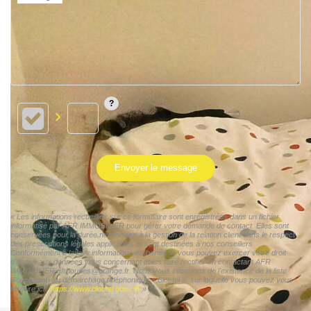
Envoyer le message
« Les informations recueillies sur ce formulaire sont enregistrées dans un fichier
informatisé par AFR IMMOBILIER pour gérer votre demande de contact. Elles sont
conservées pour la durée nécessaire à la gestion de la relation client dans le respect
des prescriptions légales applicables et sont destinées à nos conseillers
Conformément à la loi « informatique et libertés », vous pouvez exercer votre droit
d'accès aux données vous concernant et les faire rectifier en contactant AFR
IMMOBILIER afrhouilles@orange.fr. Nous vous informons de l'existence de la liste
d'opposition au démarchage téléphonique « Bloctel », sur laquelle vous pouvez vous
inscrire ici :
https://www.bloctel.gouv.fr/
»