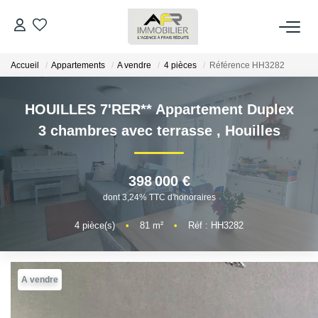
Accueil
Appartements
A vendre
4 pièces
Référence HH3282
ACHETER
HOUILLES 7'RER** Appartement Duplex
LOUER
3 chambres avec terrasse
,
Houilles
ESTIMER
398 000 €
FAIRE GÉRER
dont 3,24% TTC d'honoraires
4
pièce(s)
•
81
m²
•
Réf : HH3282
NOS AGENCES
Qui Sommes Nous
A vendre
AFR IMMOBILIER Bezons
AFR IMMOBILIER Carrières-Sur-Seine