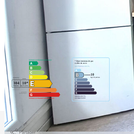
** €398 000
honoraires inclus
|
|
€385 500
hors honoraires
Honoraires : 3.24%
TTC à la charge de l'acquéreur
Nos honoraires
Nous contacter
Diagnostics énergétiques
Imprimer
Partager