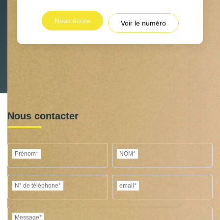
Nous écrire
Voir le numéro
Nous contacter
Prénom*
NOM*
N° de téléphone*
email*
Message*