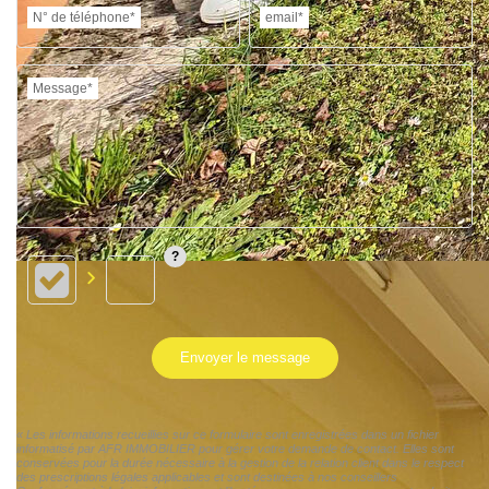
N° de téléphone*
email*
Message*
Envoyer le message
« Les informations recueillies sur ce formulaire sont enregistrées dans un fichier
informatisé par AFR IMMOBILIER pour gérer votre demande de contact. Elles sont
conservées pour la durée nécessaire à la gestion de la relation client dans le respect
des prescriptions légales applicables et sont destinées à nos conseillers