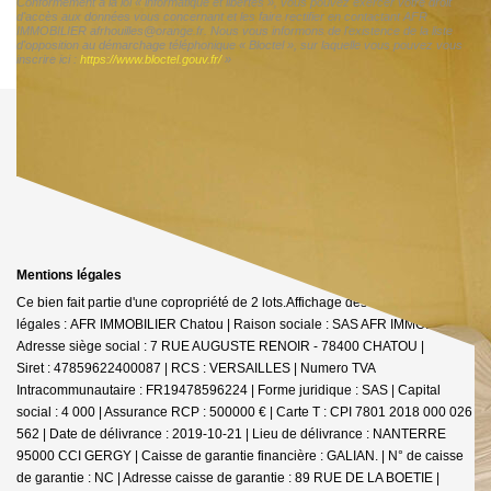
Conformément à la loi « informatique et libertés », vous pouvez exercer votre droit
d'accès aux données vous concernant et les faire rectifier en contactant AFR
IMMOBILIER afrhouilles@orange.fr. Nous vous informons de l'existence de la liste
d'opposition au démarchage téléphonique « Bloctel », sur laquelle vous pouvez vous
inscrire ici :
https://www.bloctel.gouv.fr/
»
Mentions légales
Ce bien fait partie d'une copropriété de 2 lots.Affichage des informations
légales : AFR IMMOBILIER Chatou | Raison sociale : SAS AFR IMMOBILIER |
Adresse siège social : 7 RUE AUGUSTE RENOIR - 78400 CHATOU |
Siret : 47859622400087 | RCS : VERSAILLES | Numero TVA
Intracommunautaire : FR19478596224 | Forme juridique : SAS | Capital
social : 4 000 | Assurance RCP : 500000 € |
Carte T : CPI 7801 2018 000 026
562 | Date de délivrance : 2019-10-21 | Lieu de délivrance : NANTERRE
95000 CCI GERGY | Caisse de garantie financière : GALIAN. | N° de caisse
de garantie : NC | Adresse caisse de garantie : 89 RUE DE LA BOETIE |