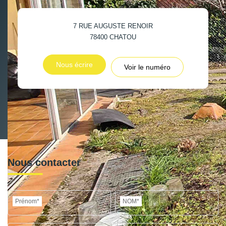
7 RUE AUGUSTE RENOIR
78400
CHATOU
Nous écrire
Voir le numéro
Nous contacter
Prénom*
NOM*