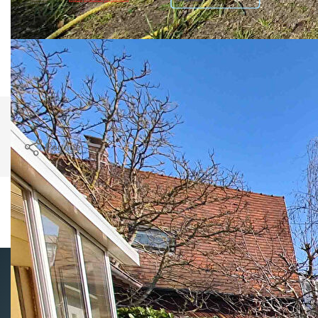
Logement à consommation énergétique excessive. : classe
G. Montant estimé des dépenses annuelles d'énergie pour
un usage standard entre 1980€ et 2690€. Pour la date de
référence 01/01/2021.
Imprimer
Partager
Ce bien est soumis à un diagnostic ERP (État
des Risques et Pollutions). Pour en savoir plus,
rendez-vous sur
https://www.georisques.gouv.fr/