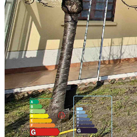
orienté Sud-Est et un garage.
La maison est élevée sur un vide sanitaire d'une hauteur
d'environ 1m20.
Une visite exclusive avec AFR immobilier votre partenaire
à Chatou depuis 2004.
** €460 000
honoraires inclus
|
|
€445 000
hors honoraires
Honoraires : 3.37%
TTC à la charge de l'acquéreur
Nos honoraires
Nous contacter
Diagnostics énergétiques