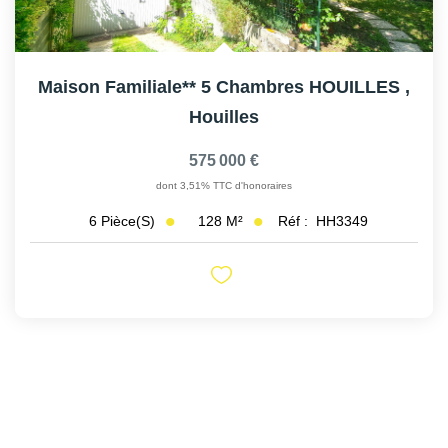
Maison Familiale** 5 Chambres HOUILLES
,
Houilles
575 000 €
dont 3,51% TTC d'honoraires
128
M²
Réf :
HH3349
6
Pièce(s)