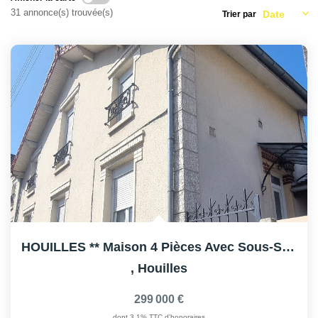
AFR IMMOBILIER Carrières-Sur-Seine
31 annonce(s) trouvée(s)
Trier par
AFR IMMOBILIER Chatou - Location | Gestion | Syndic
AFR IMMOBILIER Chatou - Transaction
AFR IMMOBILIER Houilles
AFR IMMOBILIER Sartrouville
CONTACT
HOUILLES ** Maison 4 Pièces Avec Sous-Sol Et Terrasse
,
Houilles
299 000 €
dont 3,1% TTC d'honoraires