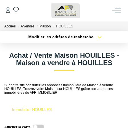
Accueil
A vendre
Maison
HOUILLES
ACHETER
Modifier les critères de recherche
Type de transaction
Localisation
LOUER
Acheter
Localisation
Achat / Vente Maison HOUILLES -
Type de bien
Sélectionnez...
Surface min
Maison a vendre à HOUILLES
ESTIMER
Plus de critères
Budget max
FAIRE GÉRER
Sur notre site consultez les annonces immobilière de Maison à vendre
HOUILLES. Trouvez votre Maison sur HOUILLES grâce aux annonces
Créer une alerte
immobilières de AFR IMMOBILIER.
NOS AGENCES
Immobilier HOUILLES
Qui Sommes Nous
AFR IMMOBILIER Bezons
Afficher la carte