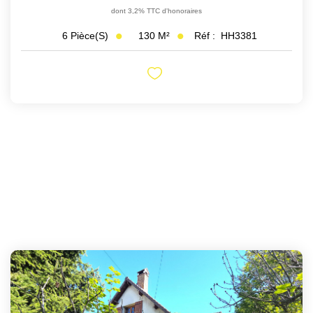
dont 3,2% TTC d'honoraires
130
M²
Réf :
HH3381
6
Pièce(s)