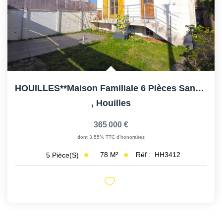
HOUILLES**Maison Familiale 6 Pièces Sans Travaux ? Jardin,...
,
Houilles
365 000 €
dont 3,55% TTC d'honoraires
78
M²
Réf :
HH3412
5
Pièce(s)