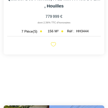
,
Houilles
779 999 €
dont 2,56% TTC d'honoraires
156
M²
Réf :
HH3444
7
Pièce(s)