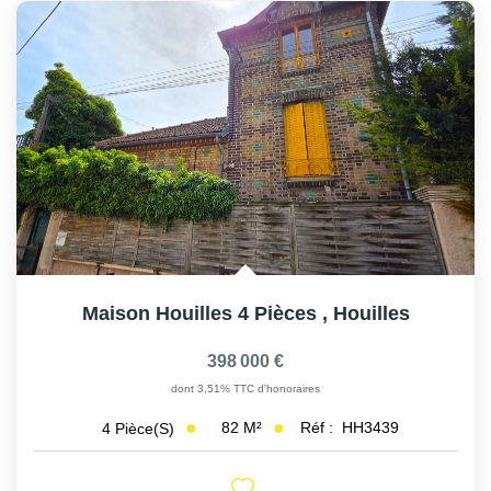
Maison Houilles 4 Pièces
,
Houilles
398 000 €
dont 3,51% TTC d'honoraires
82
M²
Réf :
HH3439
4
Pièce(s)