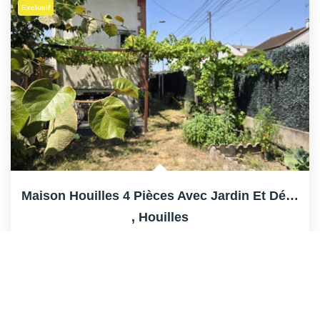
Exclusif
Maison Houilles 4 Pièces Avec Jardin Et Dépendances
,
Houilles
392 000 €
dont 3,43% TTC d'honoraires
68
M²
Réf :
HH3445
4
Pièce(s)