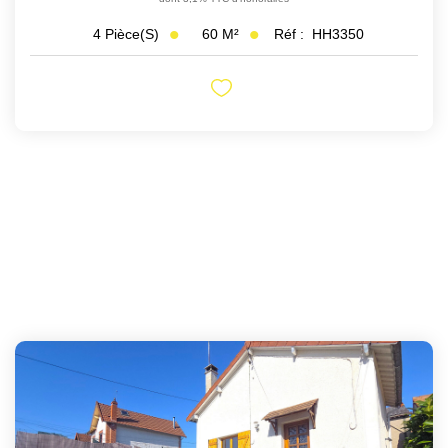
60
M²
Réf :
HH3350
4
Pièce(s)